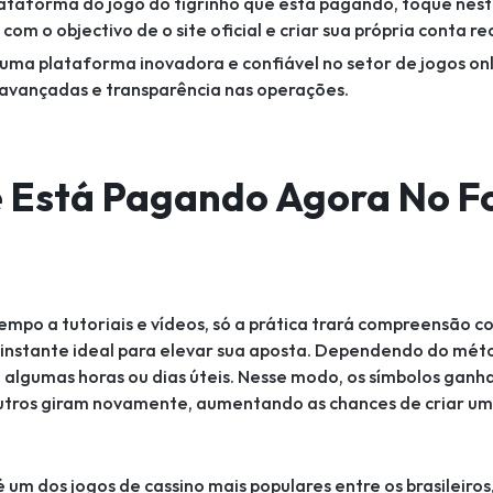
lataforma do jogo do tigrinho que está pagando, toque neste
 com o objectivo de o site oficial e criar sua própria conta
 uma plataforma inovadora e confiável no setor de jogos on
 avançadas e transparência nas operações.
e Está Pagando Agora No F
po a tutoriais e vídeos, só a prática trará compreensão c
 instante ideal para elevar sua aposta. Dependendo do mét
m algumas horas ou dias úteis. Nesse modo, os símbolos ga
outros giram novamente, aumentando as chances de criar u
é um dos jogos de cassino mais populares entre os brasileir