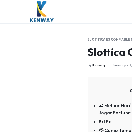
KENWAY
SLOTTICA ES CONFIABLE 
Slottica 
By
Kenway
January 20
🌆 Melhor Horá
Jogar Fortune 
Brl Bet
💳 Como Toma