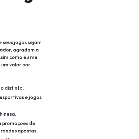
e seus jogos sejam
ovador, agradam a
assim como eu me
 um valor por
 distinto.
esportivas e jogos
hinesa.
m promoções de
grandes apostas.