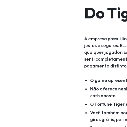
Do Ti
A empresa possui li
justos e seguros. E
qualquer jogador. E
senti completamente
pagamento distinto
O game apresenta
Não oferece nenh
cash aposta.
O Fortune Tiger 
Você também pod
giros grátis, pe