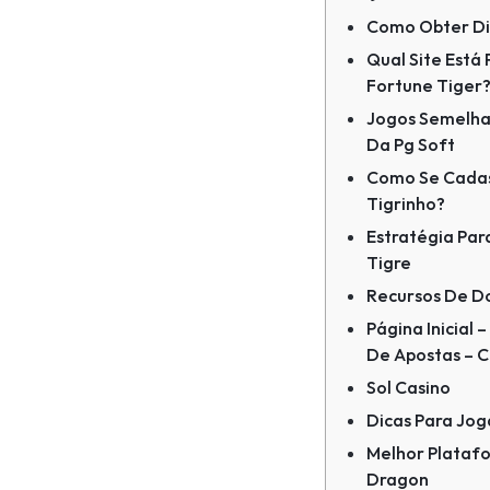
Como Obter Di
Qual Site Está
Fortune Tiger
Jogos Semelha
Da Pg Soft
Como Se Cadas
Tigrinho?
Estratégia Par
Tigre
Recursos De D
Página Inicial
De Apostas – 
Sol Casino
Dicas Para Jog
Melhor Plataf
Dragon