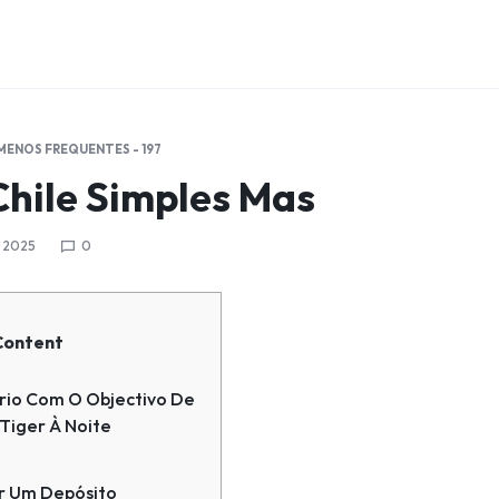
MENOS FREQUENTES - 197
Chile Simples Mas
, 2025
0
Content
rio Com O Objectivo De
Tiger À Noite
r Um Depósito