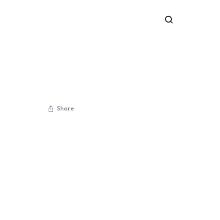
Share