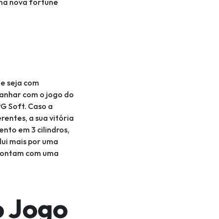
rma nova fortune
ue seja com
ganhar com o jogo do
PG Soft. Caso a
rentes, a sua vitória
nto em 3 cilindros,
lui mais por uma
m contam com uma
o Jogo