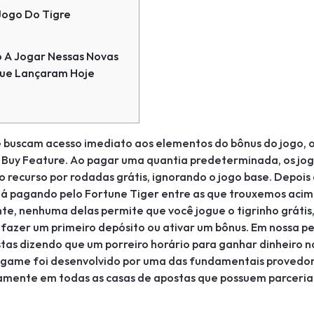
Jogo Do Tigre
 A Jogar Nessas Novas
ue Lançaram Hoje
 buscam acesso imediato aos elementos do bônus do jogo, 
 Buy Feature. Ao pagar uma quantia predeterminada, os j
o recurso por rodadas grátis, ignorando o jogo base. Depois
á pagando pelo Fortune Tiger entre as que trouxemos acima
te, nenhuma delas permite que você jogue o tigrinho grátis
azer um primeiro depósito ou ativar um bônus. Em nossa pe
as dizendo que um porreiro horário para ganhar dinheiro 
O game foi desenvolvido por uma das fundamentais provedor
isamente em todas as casas de apostas que possuem parceri