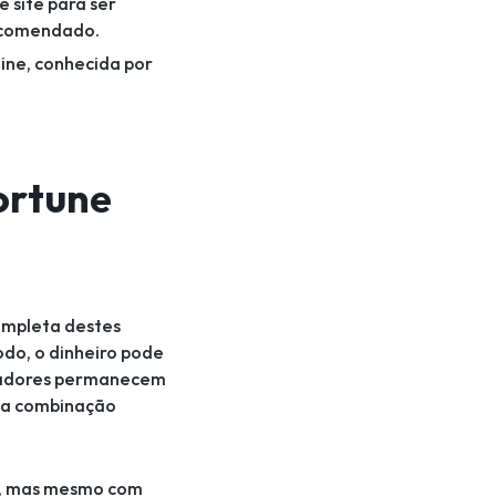
 site para ser
 recomendado.
line, conhecida por
ortune
ompleta destes
odo, o dinheiro pode
nhadores permanecem
ma combinação
os, mas mesmo com