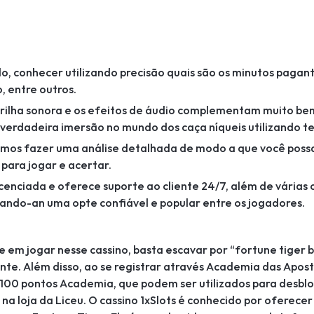
, conhecer utilizando precisão quais são os minutos pagant
, entre outros.
trilha sonora e os efeitos de áudio complementam muito bem
erdadeira imersão no mundo dos caça níqueis utilizando te
amos fazer uma análise detalhada de modo a que você possa
para jogar e acertar.
cenciada e oferece suporte ao cliente 24/7, além de várias
ndo-an uma opte confiável e popular entre os jogadores.
e em jogar nesse cassino, basta escavar por “fortune tiger b
te. Além disso, ao se registrar através Academia das Aposta
100 pontos Academia, que podem ser utilizados para desbl
 na loja da Liceu. O cassino 1xSlots é conhecido por oferec