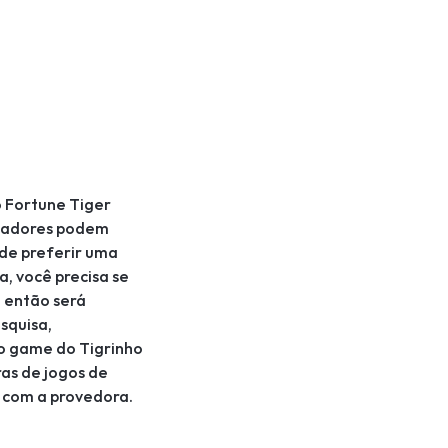
o Fortune Tiger
ogadores podem
 de preferir uma
, você precisa se
, então será
squisa,
no game do Tigrinho
as de jogos de
a com a provedora.