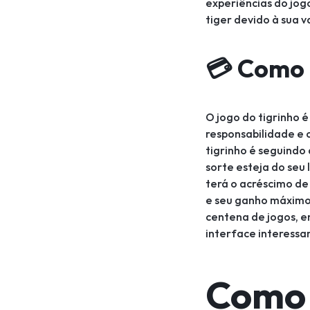
experiências do jog
tiger devido à sua v
💳 Como 
O jogo do tigrinho é
responsabilidade e 
tigrinho é seguindo 
sorte esteja do seu 
terá o acréscimo de
e seu ganho máximo é
centena de jogos, 
interface interessa
Como 