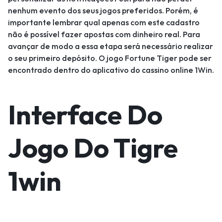
nenhum evento dos seus jogos preferidos. Porém, é
importante lembrar qual apenas com este cadastro
não é possível fazer apostas com dinheiro real. Para
avançar de modo a essa etapa será necessário realizar
o seu primeiro depósito. O jogo Fortune Tiger pode ser
encontrado dentro do aplicativo do cassino online 1Win.
Interface Do
Jogo Do Tigre
1win