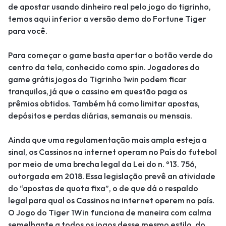
de apostar usando dinheiro real pelo jogo do tigrinho,
temos aqui inferior a versão demo do Fortune Tiger
para você.
Para começar o game basta apertar o botão verde do
centro da tela, conhecido como spin. Jogadores do
game grátis jogos do Tigrinho 1win podem ficar
tranquilos, já que o cassino em questão paga os
prêmios obtidos. Também há como limitar apostas,
depósitos e perdas diárias, semanais ou mensais.
Ainda que uma regulamentação mais ampla esteja a
sinal, os Cassinos na internet operam no País do futebol
por meio de uma brecha legal da Lei do n. º13. 756,
outorgada em 2018. Essa legislação prevê an atividade
do “apostas de quota fixa”, o de que dá o respaldo
legal para qual os Cassinos na internet operem no país.
O Jogo do Tiger 1Win funciona de maneira com calma
semelhante a todos os jogos desse mesmo estilo, do