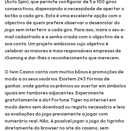
(Auto Spin), que permite configurar de 5 a 100 giros
consecutivos, dispensando a necessidade de apertar o
botão a cada giro. Esta é uma excelente opção com o
objectivo de quem prefere observar o desenrolar do
jogo sem interferir a cada giro. Para isso, insira o seu e-
mail cadastrado e a senha criada com o objectivo de a
sua conta. Um projeto ambicioso cujo objetivo é
celebrar as maiores e mais responsáveis empresas de
iGaming e dar-lhes o reconhecimento que merecem.
O 1win Casino conta com muitos bônus e promoções de
modo a os seus usuários. Existem 243 formas de
ganhar, onde ganha os prémios ao acertar em símbolos
iguais em tambores adjacentes. Experimente
gratuitamente a slot Fortune Tiger na internet em
modo demo sem download ou registo necessário e leia
as avaliações do jogo previamente a jogar com
numerário real. Não, é possível jogar o jogo do tigrinho
diretamente do browser no site do cassino, sem