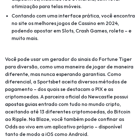
otimização para telas móveis.
Contando com uma interface prática, você encontra
no site os melhores jogos de Cassino em 2024,
podendo apostar em Slots, Crash Games, roleta – e
muito mais.
Você pode usar um gerador do sinais do Fortune Tiger
para diversão, como uma maneira de jogar de maneira
diferente, mas nunca esperando garantias. Como
diferencial, a Sportsbet aceita diversos métodos de
pagamento – dos quais se destacam o PIX e as
criptomoedas. A parceira oficial do Newcastle possui
apostas guias
entrado com tudo no mundo cripto,
aceitando até 13 diferentes criptomoedas, do Bitcoin
ao Ripple. Na Blaze, você também pode confinar as
Odds ao vivo em um aplicativo próprio – disponível
tanto de modo a iOS como Android.