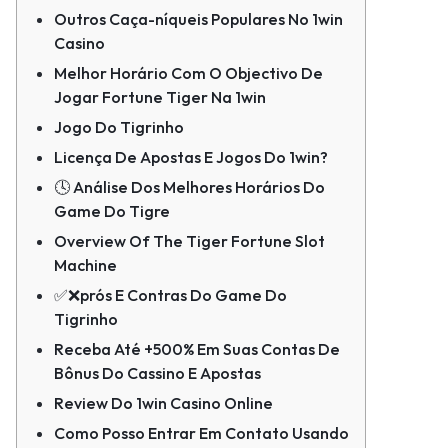
Outros Caça-níqueis Populares No 1win
Casino
Melhor Horário Com O Objectivo De
Jogar Fortune Tiger Na 1win
Jogo Do Tigrinho
Licença De Apostas E Jogos Do 1win?
🕓 Análise Dos Melhores Horários Do
Game Do Tigre
Overview Of The Tiger Fortune Slot
Machine
✅❌prós E Contras Do Game Do
Tigrinho
Receba Até +500% Em Suas Contas De
Bônus Do Cassino E Apostas
Review Do 1win Casino Online
Como Posso Entrar Em Contato Usando