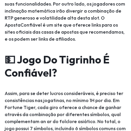
suas funcionalidades. Por outro lado, os jogadores com
inclinação matemática irão divergir a combinação de
RTP generoso e volatilidade alta desta slot. O
ApostaConfiável é um site que oferece links para os
sites oficiais das casas de apostas que recomendamos,
e os podem ser links de afiliados.
💵 Jogo Do Tigrinho É
Confiável?
Assim, para se deter lucros consideráveis, é preciso ter
consistências nas jogatinas, no mínimo 1H por dia. Em
Fortune Tiger, cada giro oferece a chance de ganhar
através da combinação por diferentes símbolos, qual
complementam an ar do folclore asiático. No total, o
jogo possui 7 símbolos, incluindo 6 símbolos comuns com