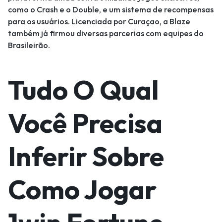
como o Crash e o Double, e um sistema de recompensas
para os usuários. Licenciada por Curaçao, a Blaze
também já firmou diversas parcerias com equipes do
Brasileirão.
Tudo O Qual
Você Precisa
Inferir Sobre
Como Jogar