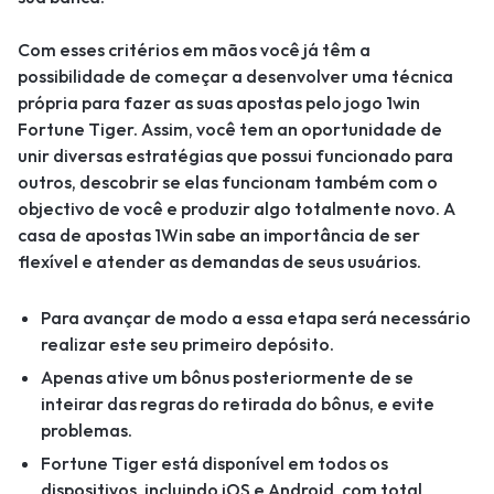
Com esses critérios em mãos você já têm a
possibilidade de começar a desenvolver uma técnica
própria para fazer as suas apostas pelo jogo 1win
Fortune Tiger. Assim, você tem an oportunidade de
unir diversas estratégias que possui funcionado para
outros, descobrir se elas funcionam também com o
objectivo de você e produzir algo totalmente novo. A
casa de apostas 1Win sabe an importância de ser
flexível e atender as demandas de seus usuários.
Para avançar de modo a essa etapa será necessário
realizar este seu primeiro depósito.
Apenas ative um bônus posteriormente de se
inteirar das regras do retirada do bônus, e evite
problemas.
Fortune Tiger está disponível em todos os
dispositivos, incluindo iOS e Android, com total