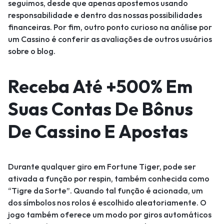
seguimos, desde que apenas apostemos usando
responsabilidade e dentro das nossas possibilidades
financeiras. Por fim, outro ponto curioso na análise por
um Cassino é conferir as avaliações de outros usuários
sobre o blog.
Receba Até +500% Em
Suas Contas De Bônus
De Cassino E Apostas
Durante qualquer giro em Fortune Tiger, pode ser
ativada a função por respin, também conhecida como
“Tigre da Sorte”. Quando tal função é acionada, um
dos símbolos nos rolos é escolhido aleatoriamente. O
jogo também oferece um modo por giros automáticos