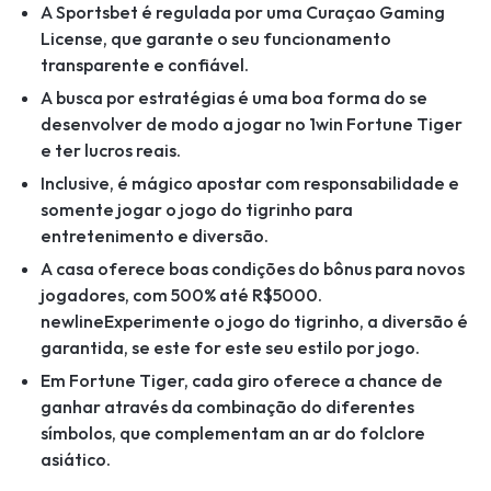
A Sportsbet é regulada por uma Curaçao Gaming
License, que garante o seu funcionamento
transparente e confiável.
A busca por estratégias é uma boa forma do se
desenvolver de modo a jogar no 1win Fortune Tiger
e ter lucros reais.
Inclusive, é mágico apostar com responsabilidade e
somente jogar o jogo do tigrinho para
entretenimento e diversão.
A casa oferece boas condições do bônus para novos
jogadores, com 500% até R$5000.
newlineExperimente o jogo do tigrinho, a diversão é
garantida, se este for este seu estilo por jogo.
Em Fortune Tiger, cada giro oferece a chance de
ganhar através da combinação do diferentes
símbolos, que complementam an ar do folclore
asiático.