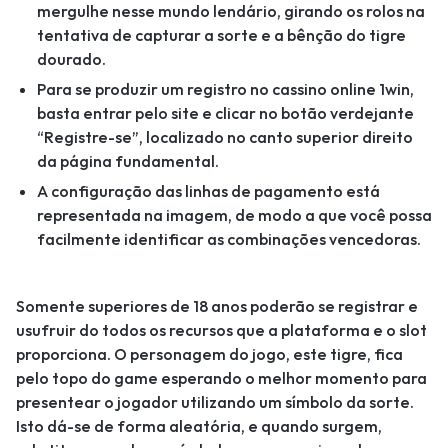
mergulhe nesse mundo lendário, girando os rolos na
tentativa de capturar a sorte e a bênção do tigre
dourado.
Para se produzir um registro no cassino online 1win,
basta entrar pelo site e clicar no botão verdejante
“Registre-se”, localizado no canto superior direito
da página fundamental.
A configuração das linhas de pagamento está
representada na imagem, de modo a que você possa
facilmente identificar as combinações vencedoras.
Somente superiores de 18 anos poderão se registrar e
usufruir do todos os recursos que a plataforma e o slot
proporciona. O personagem do jogo, este tigre, fica
pelo topo do game esperando o melhor momento para
presentear o jogador utilizando um símbolo da sorte.
Isto dá-se de forma aleatória, e quando surgem,