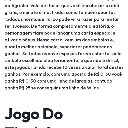
do tigrinho. Vale destacar que você encabeçar o robô
grátis, o minuto é mostrado, como também quantas
rodadas normais e Turbo pode vir a fazer para tentar
ter sucesso. De forma completamente aleatória, o
personagem tigre pode lançar uma carta especial e
ativar o bônus. Nessa carta, vem um dos símbolos e,
quanto melhor o símbolo, superiores podem ser os
ganhos. Se todos os nove espaços forem cobertos pelo
símbolo escolhido aleatoriamente, o que não é difícil,
este jogador ainda recebe 10 vezes o valor total destes
ganhos. Por exemplo, com uma aposta de R$ 0, 50 você
ganha R$ 0, 30 com uma linha de laranjas, contudo
ganha R$ 25 se conseguir uma linha de Wilds.
Jogo Do