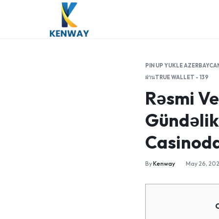
KENWAY
PIN UP YUKLE AZERBAYCAN A
ผ่านTRUE WALLET - 139
Rəsmi Veb
Gündəlik 
Casinoda
By
Kenway
May 26, 20