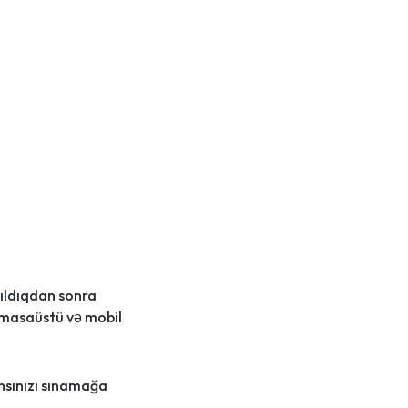
çıldıqdan sonra
 masaüstü və mobil
nsınızı sınamağa