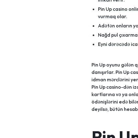
Pin Up casino onl
vurmaq olar.
Adətən onların yo
Nağd pul çıxarma
Eyni dərəcədə ica
Pin Up oyunu gələn 
danışırlar. Pin Up ca
idman mərclərini ye
Pin Up casino-dən i
kartlarına və ya onla
ödənişlərini edə bil
deyilsə, bütün hesab
Pin Up