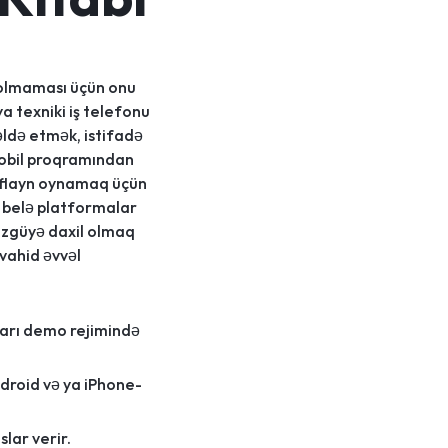
m olmaması üçün onu
ya texniki iş telefonu
əldə etmək, istifadə
mobil proqramından
 oflayn oynamaq üçün
ə belə platformalar
üzgüyə daxil olmaq
 vahid əvvəl
ları demo rejimində
ndroid və ya iPhone-
lar verir.