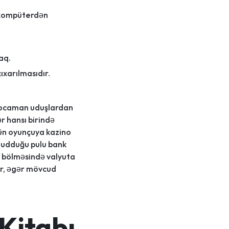
n kompüterdən
aq.
ıxarılmasıdır.
 qocaman uduşlardan
ər hansı birində
çün oyunçuya kazino
 udduğu pulu bank
ir bölməsində valyuta
çir, əgər mövcud
Kitabı