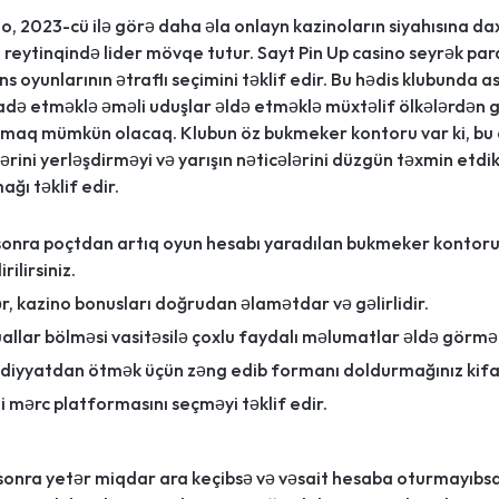
no, 2023-cü ilə görə daha əla onlayn kazinoların siyahısına dax
 reytinqində lider mövqe tutur. Sayt Pin Up casino seyrək pa
s oyunlarının ətraflı seçimini təklif edir. Bu hədis klubunda 
adə etməklə əməli uduşlar əldə etməklə müxtəlif ölkələrdən 
maq mümkün olacaq. Klubun öz bukmeker kontoru var ki, bu d
ini yerləşdirməyi və yarışın nəticələrini düzgün təxmin etdik
ğı təklif edir.
 sonra poçtdan artıq oyun hesabı yaradılan bukmeker kontor
ilirsiniz.
 kazino bonusları doğrudan əlamətdar və gəlirlidir.
uallar bölməsi vasitəsilə çoxlu faydalı məlumatlar əldə görmək
diyyatdan ötmək üçün zəng edib formanı doldurmağınız kifa
i mərc platformasını seçməyi təklif edir.
sonra yetər miqdar ara keçibsə və vəsait hesaba oturmayıbsa