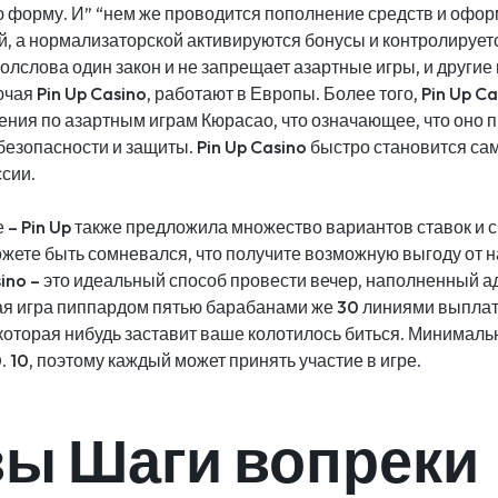
ю форму. И” “нем же проводится пополнение средств и офор
 а нормализаторской активируются бонусы и контролируетс
олслова один закон и не запрещает азартные игры, и други
чая Pin Up Casino, работают в Европы. Более того, Pin Up Ca
ения по азартным играм Кюрасао, что означающее, что оно
 безопасности и защиты. Pin Up Casino быстро становится 
ссии.
е – Pin Up также предложила множество вариантов ставок и 
ожете быть сомневался, что получите возможную выгоду от на
sino – это идеальный способ провести вечер, наполненный 
я игра пиппардом пятью барабанами же 30 линиями выплат
которая нибудь заставит ваше колотилось биться. Минималь
. 10, поэтому каждый может принять участие в игре.
вы Шаги вопреки