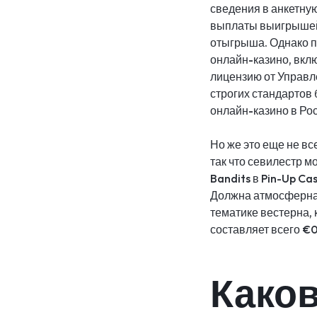
сведения в анкетну
выплаты выигрышей,
отыгрыша. Однако п
онлайн-казино, вклю
лицензию от Управл
строгих стандартов
онлайн-казино в Ро
Но же это еще не вс
так что севилестр м
Bandits в Pin-Up Ca
Должна атмосферна
тематике вестерна, 
составляет всего €0
Како