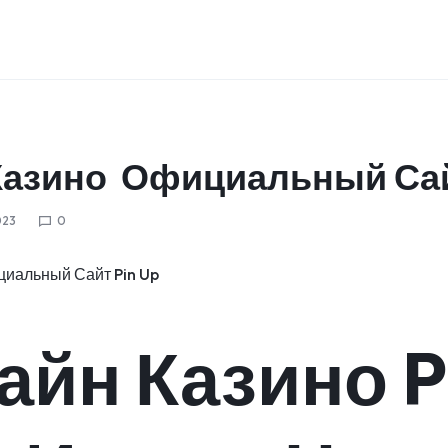
Казино ️ Официальный Сай
023
0
ициальный Сайт Pin Up
айн Казино P