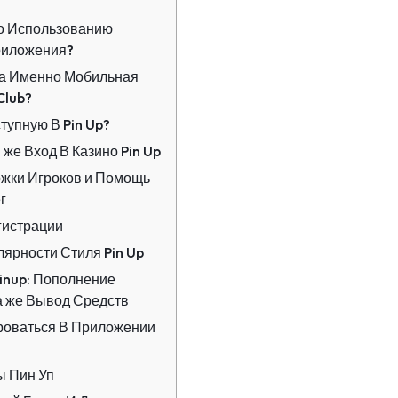
о Использованию
риложения?
а Именно Мобильная
Club?
тупную В Pin Up?
 же Вход В Казино Pin Up
жки Игроков и Помощь
г
гистрации
ярности Стиля Pin Up
Pinup: Пополнение
а же Вывод Средств
роваться В Приложении
ы Пин Уп