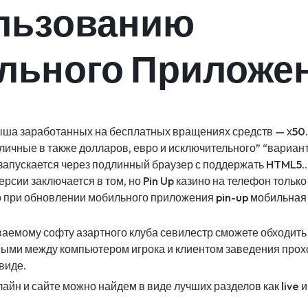
льзованию
льного Приложе
ша заработанных на бесплатных вращениях средств — х50. 
личные в также долларов, евро и исключительного” “вариан
запускается через подлинный браузер с поддержать HTML5..
рсии заключается в том, но Pin Up казино на телефон только
о при обновлении мобильного приложения
pin-up мобильная
аемому софту азартного клуба севилестр сможете обходить
ными между компьютером игрока и клиентом заведения прох
виде.
айн и сайте можно найдем в виде лучших разделов как live и