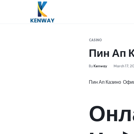
KENWAY
CASINO
Пин Ап 
By
Kenway
March 17, 2
Пин Ап Казино ️ Оф
Онл