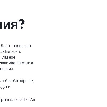
ния?
Депозит в казино
тах Биткойн.
 Главное
 занимает памяти а
 версия
.
 любые блокировки,
одит и
гры в казино Пин Ап