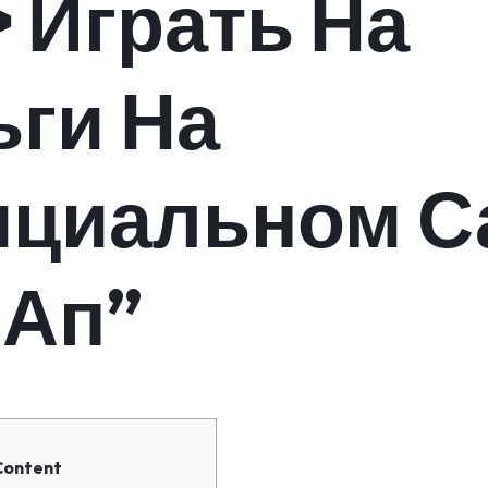
 Играть На
ьги На
циальном С
 Ап”
Content