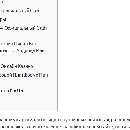
ба
 Официальный Сайт
гры
 — Официальный Сайт
жения Пинап Бет:
сия На Андроид Или
 Онлайн Казино
ровой Платформе Пин
зино Pin Up
нявшими архимало позиции в турнирных рейтингах, распре
олнив вход в личные кабинет на официальном сайте, гости 