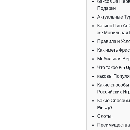
баксов За Пер
Подарки
Актуальные Ту
Казино Пин Ап
же Мобильная 
Правила и Усл
Как иметь Фрис
Мобильная Вер
Что такое Pin U
каковы Популяр
Какие способы
Российских Иг
Какие Способы
Pin Up?
Слоты:
Преимущества