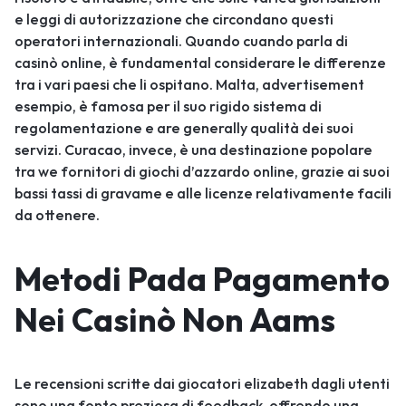
e leggi di autorizzazione che circondano questi
operatori internazionali. Quando cuando parla di
casinò online, è fundamental considerare le differenze
tra i vari paesi che li ospitano. Malta, advertisement
esempio, è famosa per il suo rigido sistema di
regolamentazione e are generally qualità dei suoi
servizi. Curacao, invece, è una destinazione popolare
tra we fornitori di giochi d’azzardo online, grazie ai suoi
bassi tassi di gravame e alle licenze relativamente facili
da ottenere.
Metodi Pada Pagamento
Nei Casinò Non Aams
Le recensioni scritte dai giocatori elizabeth dagli utenti
sono una fonte preziosa di feedback, offrendo una