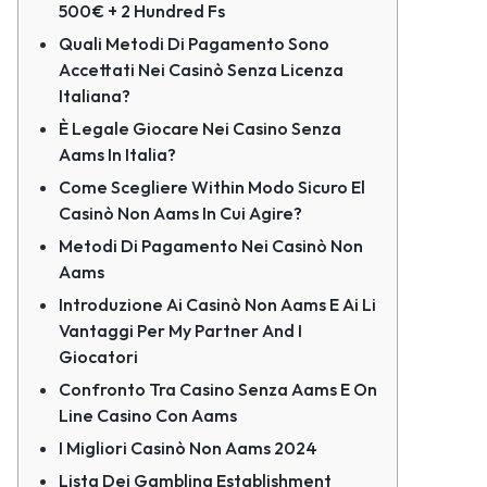
500€ + 2 Hundred Fs
Quali Metodi Di Pagamento Sono
Accettati Nei Casinò Senza Licenza
Italiana?
È Legale Giocare Nei Casino Senza
Aams In Italia?
Come Scegliere Within Modo Sicuro El
Casinò Non Aams In Cui Agire?
Metodi Di Pagamento Nei Casinò Non
Aams
Introduzione Ai Casinò Non Aams E Ai Li
Vantaggi Per My Partner And I
Giocatori
Confronto Tra Casino Senza Aams E On
Line Casino Con Aams
I Migliori Casinò Non Aams 2024
Lista Dei Gambling Establishment