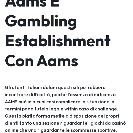
Aams E
Gambling
Establishment
Con Aams
Gli utenti italiani dalam questi siti potrebbero
incontrare difficoltà, poiché l’assenza di mi licenza
AAMS può in alcuni casi complicare la situazione in
termini pada tutela legale within caso di challenge.
Questa piattaforma mette a disposizione dei propri
clienti tanto una sezione riguardante i giochi da casinò
online che una riguardante le scommesse sportive.