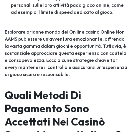
personali sulle loro attività pada gioco online, come
ad esempio il limite di speed dedicato al gioco.
Esplorare arianne mondo dei On line casino Online Non
AAMS può essere un’avventura emozionante, offrendo
la vasta gamma dalam giochi e opportunità. Tuttavia, è
sostanziale approcciare questa esperienza con cautela
e consapevolezza. Ecco alcune strategie chiave for
every mantenere il controllo e assicurarsi un’esperienza
di gioco sicura e responsabile.
Quali Metodi Di
Pagamento Sono
Accettati Nei Casinò