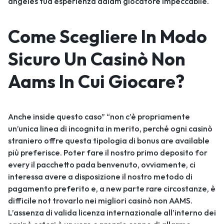
angeles tua esperienza dalam giocatore impeccabile.
Come Scegliere In Modo
Sicuro Un Casinò Non
Aams In Cui Giocare?
Anche inside questo caso” “non c’è propriamente
un’unica linea di incognita in merito, perché ogni casinò
straniero offre questa tipologia di bonus are available
più preferisce. Poter fare il nostro primo deposito for
every il pacchetto pada benvenuto, ovviamente, ci
interessa avere a disposizione il nostro metodo di
pagamento preferito e, a new parte rare circostanze, è
difficile not trovarlo nei migliori casinò non AAMS.
L’assenza di valida licenza internazionale all’interno dei