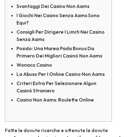
Svantaggi Dei Casino Non Aams
I Giochi Nei Casino Senza Aams Sono
Equi?
Consigli Per Dirigere I Limiti Nei Casino
Senza Aams
Posido: Una Marea Pada Bonus Da
Primero Dei Migliori Casinò Non Aams
Wonaco Casino
La Abuso Per I Online Casino Non Aams
Criteri Extra Per Selezionare Algun
Casinò Straniero
Casino Non Aams: Roulette Online
Fatte le dovute ricerche e ottenute le dovute