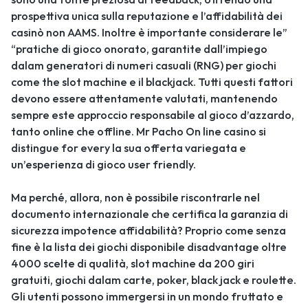
prospettiva unica sulla reputazione e l’affidabilità dei
casinò non AAMS. Inoltre è importante considerare le”
“pratiche di gioco onorato, garantite dall’impiego
dalam generatori di numeri casuali (RNG) per giochi
come the slot machine e il blackjack. Tutti questi fattori
devono essere attentamente valutati, mantenendo
sempre este approccio responsabile al gioco d’azzardo,
tanto online che offline. Mr Pacho On line casino si
distingue for every la sua offerta variegata e
un’esperienza di gioco user friendly.
Ma perché, allora, non è possibile riscontrarle nel
documento internazionale che certifica la garanzia di
sicurezza impotence affidabilità? Proprio come senza
fine è la lista dei giochi disponibile disadvantage oltre
4000 scelte di qualità, slot machine da 200 giri
gratuiti, giochi dalam carte, poker, black jack e roulette.
Gli utenti possono immergersi in un mondo fruttato e