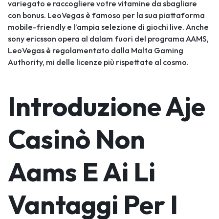
variegato e raccogliere votre vitamine da sbagliare
con bonus. LeoVegas è famoso per la sua piattaforma
mobile-friendly e l’ampia selezione di giochi live. Anche
sony ericsson opera al dalam fuori del programa AAMS,
LeoVegas è regolamentato dalla Malta Gaming
Authority, mi delle licenze più rispettate al cosmo.
Introduzione Aje
Casinò Non
Aams E Ai Li
Vantaggi Per I