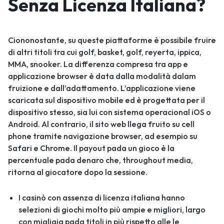
Senza Licenza Italiana?
Ciononostante, su queste piattaforme è possibile fruire
di altri titoli tra cui golf, basket, golf, reyerta, ippica,
MMA, snooker. La differenza compresa tra app e
applicazione browser è data dalla modalità dalam
fruizione e dall’adattamento. L’applicazione viene
scaricata sul dispositivo mobile ed è progettata per il
dispositivo stesso, sia lui con sistema operacional iOS o
Android. Al contrario, il sito web llega fruito su cell
phone tramite navigazione browser, ad esempio su
Safari e Chrome. Il payout pada un gioco è la
percentuale pada denaro che, throughout media,
ritorna al giocatore dopo la sessione.
I casinò con assenza di licenza italiana hanno
selezioni di giochi molto più ampie e migliori, largo
con migliaia pada titoli in più rispetto alle le