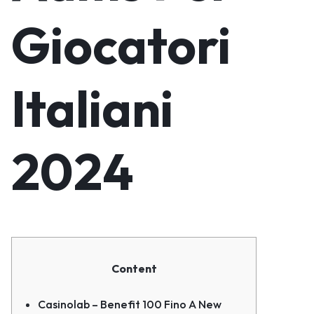
Giocatori
Italiani ️
2024
Content
Casinolab – Benefit 100 Fino A New