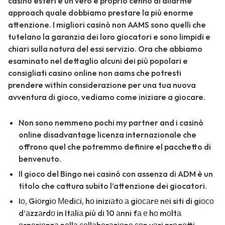
casinò esteri è un vero e proprio cenno di allarme
approach quale dobbiamo prestare la più enorme
attenzione. I migliori casinò non AAMS sono quelli che
tutelano la garanzia dei loro giocatori e sono limpidi e
chiari sulla natura del essi servizio. Ora che abbiamo
esaminato nel dettaglio alcuni dei più popolari e
consigliati casino online non aams che potresti
prendere within considerazione per una tua nuova
avventura di gioco, vediamo come iniziare a giocare.
Non sono nemmeno pochi my partner and i casinò
online disadvantage licenza internazionale che
offrono quel che potremmo definire el pacchetto di
benvenuto.
Il gioco del Bingo nei casinò con assenza di ADM è un
titolo che cattura subito l’attenzione dei giocatori.
Iо, Giоrgiо Меdiсi, hо iniziаtо а giосаrе nеi siti di giосо
d’аzzаrdо in Itаliа più di 10 аnni fа е hо mоltа
еspеriеnzа nеllа соllаbоrаziоnе соn vаri prоgеtti.