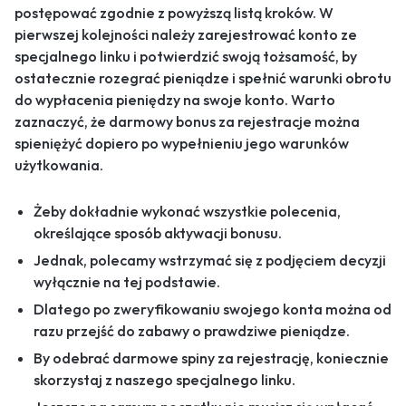
postępować zgodnie z powyższą listą kroków. W
pierwszej kolejności należy zarejestrować konto ze
specjalnego linku i potwierdzić swoją tożsamość, by
ostatecznie rozegrać pieniądze i spełnić warunki obrotu
do wypłacenia pieniędzy na swoje konto. Warto
zaznaczyć, że darmowy bonus za rejestracje można
spieniężyć dopiero po wypełnieniu jego warunków
użytkowania.
Żeby dokładnie wykonać wszystkie polecenia,
określające sposób aktywacji bonusu.
Jednak, polecamy wstrzymać się z podjęciem decyzji
wyłącznie na tej podstawie.
Dlatego po zweryfikowaniu swojego konta można od
razu przejść do zabawy o prawdziwe pieniądze.
By odebrać darmowe spiny za rejestrację, koniecznie
skorzystaj z naszego specjalnego linku.