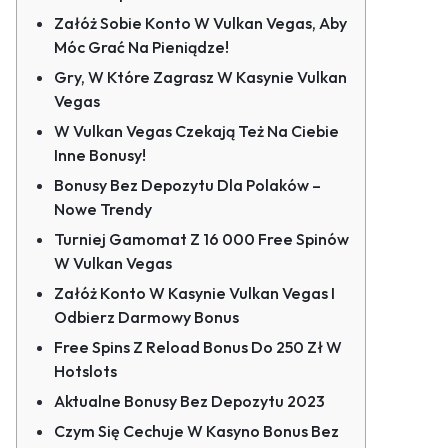
Załóż Sobie Konto W Vulkan Vegas, Aby
Móc Grać Na Pieniądze!
Gry, W Które Zagrasz W Kasynie Vulkan
Vegas
W Vulkan Vegas Czekają Też Na Ciebie
Inne Bonusy!
Bonusy Bez Depozytu Dla Polaków –
Nowe Trendy
Turniej Gamomat Z 16 000 Free Spinów
W Vulkan Vegas
Załóż Konto W Kasynie Vulkan Vegas I
Odbierz Darmowy Bonus
Free Spins Z Reload Bonus Do 250 Zł W
Hotslots
Aktualne Bonusy Bez Depozytu 2023
Czym Się Cechuje W Kasyno Bonus Bez