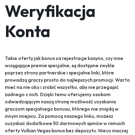
Weryfikacja
Konta
Takie oferty jak bonus za rejestracje kasyno, czy inne
wciągające premie specjalne, są dostępne zwykle
poprzez strony partnerskie i specjalne linki, które
prowadzą graczy prosto do najlepszych promocji. Warto
mieć na nie oko i zrobić wszystko, aby nie przegapić
żadnego z nich. Dzięki temu oferujemy osobom
odwiedzającym naszą stronę możliwość uzyskania
graczom specjalnego bonusu, którego nie znajdą w
innym miejscu. Za pomocą naszego linku, możesz
uuzyskać dodatkowe 50 darmowych spinów w ramach
oferty Vulkan Vegas bonus bez depozytu. Nieco inaczej