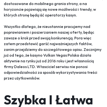
dostosowane do mobilnego grania strony, a na
horyzoncie pojawiają się nowe możliwości i trendy, w
których stronę będą iść operatorzy kasyn.
Wszystko dlatego, że nieustannie pracujemy nad
poprawianiem i poszerzaniem naszej oferty, będąc
zawsze o krok przed swoją konkurencją. Pora więc
zatem przedstawić garść najważniejszych faktów,
zanim przejdziemy do szczegółowego opisu. Zacznijmy
już od tego, że kasyno Vulkan Vegas Polska działa
aktywnie na rynku już od 2016 roku i jest własnością
firmy Daleos LTD. Własciciel serwisu nie ponosi
odpowiedzialności za sposób wykorzystywania treści
przez użytkowników.
Szybka I Łatwa