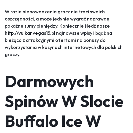
W razie niepowodzenia gracz nie traci swoich
oszczędności, a może jedynie wygrać naprawdę
pokaźne sumy pieniędzy. Koniecznie śledź nasze
http://vulkanvegas15.pl
najnowsze wpisy i bądź na
bieżąco z atrakcyjnymi ofertami na bonusy do
wykorzystania w kasynach internetowych dla polskich
graczy.
Darmowych
Spinów W Slocie
Buffalo Ice W