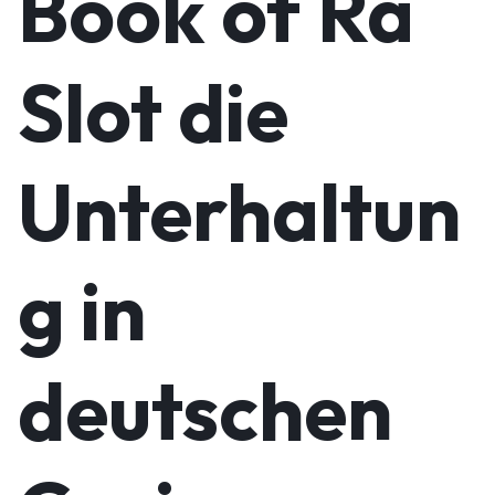
Book of Ra
Slot die
Unterhaltun
g in
deutschen