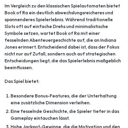
Im Vergleich zu den klassischen Spielautomaten bietet
Book of Ra ein deutlich abwechslungsreicheres und
spannenderes Spielerlebnis. Während traditionelle
Slots oft auf einfache Drehs und minimalistische
Symbole setzen, wartet Book of Ra mit einer
fesselnden Abenteuergeschichte auf, die an Indiana
Jones erinnert. Entscheidend dabei ist, dass der Fokus
nicht nur auf Zufall, sondern auch auf strategischen
Entscheidungen liegt, die das Spielerlebnis maßgeblich
beeinflussen.
Das Spiel bietet:
Besondere Bonus-Features, die der Unterhaltung
eine zusätzliche Dimension verleihen.
Eine fesselnde Geschichte, die Spieler tiefer in das
Gameplay eintauchen lässt.
Hohe Jackpot-Gewinne, die die Motivation und den