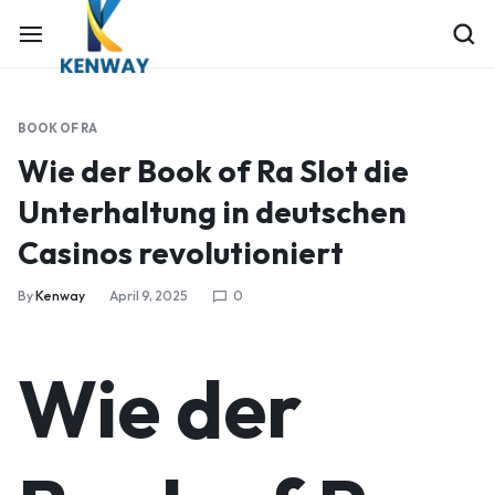
BOOK OF RA
Wie der Book of Ra Slot die
Unterhaltung in deutschen
Casinos revolutioniert
By
Kenway
April 9, 2025
0
Wie der