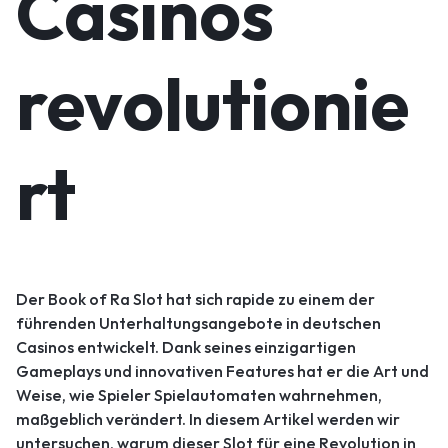
Casinos
revolutionie
rt
Der Book of Ra Slot hat sich rapide zu einem der
führenden Unterhaltungsangebote in deutschen
Casinos entwickelt. Dank seines einzigartigen
Gameplays und innovativen Features hat er die Art und
Weise, wie Spieler Spielautomaten wahrnehmen,
maßgeblich verändert. In diesem Artikel werden wir
untersuchen, warum dieser Slot für eine Revolution in