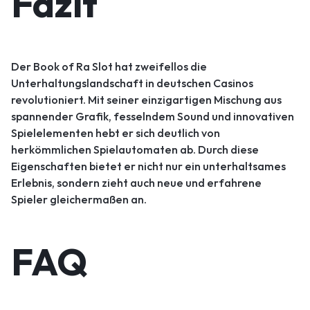
Fazit
Der Book of Ra Slot hat zweifellos die
Unterhaltungslandschaft in deutschen Casinos
revolutioniert. Mit seiner einzigartigen Mischung aus
spannender Grafik, fesselndem Sound und innovativen
Spielelementen hebt er sich deutlich von
herkömmlichen Spielautomaten ab. Durch diese
Eigenschaften bietet er nicht nur ein unterhaltsames
Erlebnis, sondern zieht auch neue und erfahrene
Spieler gleichermaßen an.
FAQ