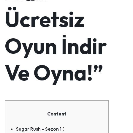
Ücretsiz
Oyun İndir
Ve Oyna!”
Content
Sugar Rush – Sezon 1 (