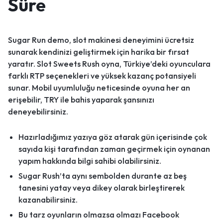
Süre
Sugar Run demo, slot makinesi deneyimini ücretsiz
sunarak kendinizi geliştirmek için harika bir fırsat
yaratır. Slot Sweets Rush oyna, Türkiye’deki oyunculara
farklı RTP seçenekleri ve yüksek kazanç potansiyeli
sunar. Mobil uyumluluğu neticesinde oyuna her an
erişebilir, TRY ile bahis yaparak şansınızı
deneyebilirsiniz.
Hazırladığımız yazıya göz atarak gün içerisinde çok
sayıda kişi tarafından zaman geçirmek için oynanan
yapım hakkında bilgi sahibi olabilirsiniz.
Sugar Rush’ta aynı sembolden durante az beş
tanesini yatay veya dikey olarak birleştirerek
kazanabilirsiniz.
Bu tarz oyunların olmazsa olmazı Facebook