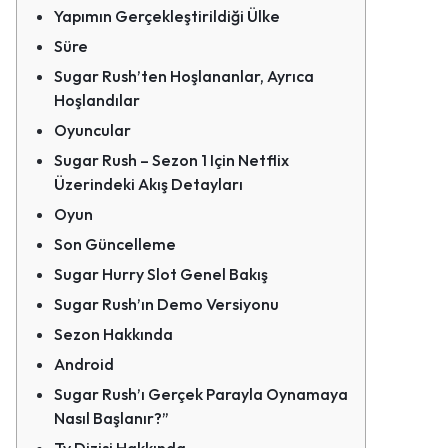
Yapımın Gerçekleştirildiği Ülke
Süre
Sugar Rush’ten Hoşlananlar, Ayrıca
Hoşlandılar
Oyuncular
Sugar Rush – Sezon 1 Için Netflix
Üzerindeki Akış Detayları
Oyun
Son Güncelleme
Sugar Hurry Slot Genel Bakış
Sugar Rush’ın Demo Versiyonu
Sezon Hakkında
Android
Sugar Rush’ı Gerçek Parayla Oynamaya
Nasıl Başlanır?”