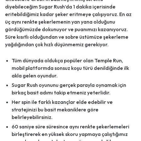
diyebileceğim Sugar Rush’da 1 dakika içerisinde
eritebildiğimiz kadar şeker eritmeye çalışıyoruz. En az
üç aynı renkte şekerlemenin yan yana olduğunu
gördüğümüzde dokunuyor ve puanımızı kazanıyoruz.
Süre kısıtlı olduğundan ve sobre üstümüze şekerleme
yağdığından çok hızlı düşünmemiz gerekiyor.
Tüm dünyada oldukça popüler olan Temple Run,
mobil platformda sonsuz koşu türü denildiğinde ilk
akla gelen oyundur.
Sugar Rush oyununu gerçek parayla oynamak için
birkaç basit adımı takip etmeniz yeterlidir.
Her spin ile farklı kazançlar elde edebilir ve
stratejinizi bu basit mekaniklere göre
belirleyebilirsiniz.
60 saniye süre süresince aynı renkte şekerlemeleri
birleştirerek en yüksek skoru yapmaya çalıştığımız