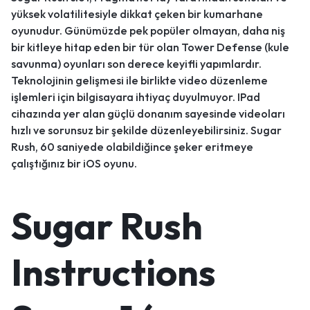
yüksek volatilitesiyle dikkat çeken bir kumarhane
oyunudur. Günümüzde pek popüler olmayan, daha niş
bir kitleye hitap eden bir tür olan Tower Defense (kule
savunma) oyunları son derece keyifli yapımlardır.
Teknolojinin gelişmesi ile birlikte video düzenleme
işlemleri için bilgisayara ihtiyaç duyulmuyor. IPad
cihazında yer alan güçlü donanım sayesinde videoları
hızlı ve sorunsuz bir şekilde düzenleyebilirsiniz. Sugar
Rush, 60 saniyede olabildiğince şeker eritmeye
çalıştığınız bir iOS oyunu.
Sugar Rush
Instructions