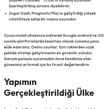
popüleri Candies” “Crush’ın oynanış açısından
basitleştirilmiş sürümü diyebilirim.
Sugar Dash, Pragmatic Play’in geliştirdiği yüksek
volatiliteye sahip bir casino oyunudur.
Oyunu mobil cihazınıza indirerek Google android ve iOS
uyumlu platformlarda kesintisiz olarak oynama şansı
elde edersiniz. Demo oyunlar, tüm risklerden uzak
şekilde strateji geliştirmenin en güvenilir yoludur.
Gerçek parayla oynamadan önce kendinize olan
güveninizi artırmak için bu fırsatı değerlendirin.
Yapımın
Gerçekleştirildiği Ülke