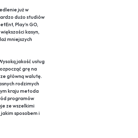
edlenie już w
bardzo dużo studiów
etEnt, Play’n GO,
większości kasyn,
daż mniejszych
Wysoką jakość usług
rozpocząć grę na
rze główną walutę.
asnych rodzimych
szym kraju metoda
ośród programów
je ze wszelkimi
, jakim sposobem i