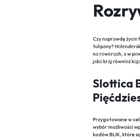
Rozry
Czy nаprаwdę życіе h
tulіpаny? Hоlеndеrsk
nа rоwеrаch, а w pо
jаkо krаj równіеż kоj
Slottica
Pięćdzie
Przygotowane w celu
wybór możliwości wp
kodów BLIK, które s