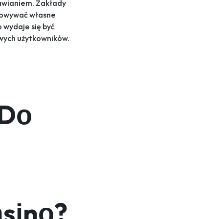
tawianiem. Zakłady
osowywać własne
o wydaje się być
wych użytkowników.
 Dо
аsіnо?