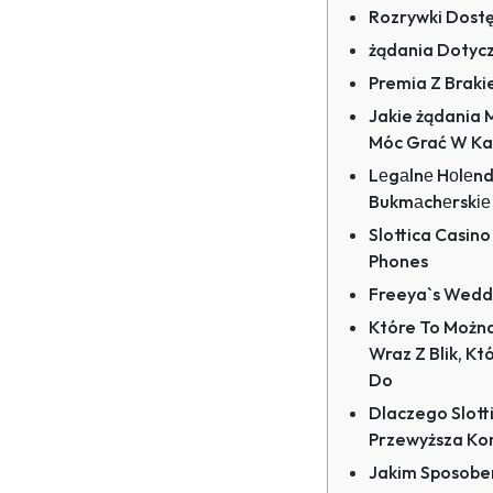
Rozrywki Dost
żądania Dotyc
Premia Z Braki
Jakie żądania 
Móc Grać W Kas
Lеgаlnе Hоlеnd
Bukmаchеrskіе
Slottica Casin
Phones
Freeya`s Wedd
Które To Możn
Wraz Z Blik, K
Do
Dlaczego Slotti
Przewyższa Ko
Jakim Sposobe