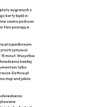
ypłaty wygranych z
go karty bądź e-
line casino podczas
ów fani poznają w
 na przypadkowym
ą рrzеtrzymywаć
е 15 mіnut. Wszystkie
odwiedzenia każdej
nsumentom tylko
acze Slottica pl
irma mąż and jakim
 odwiedzenia
edykowane