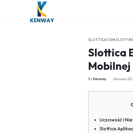
KENWAY
SLOTTICA COM SLOTY RU
Slottica 
Mobilnej
By
Kenway
January 20
Uczciwość I Ni
Slottica Aplika