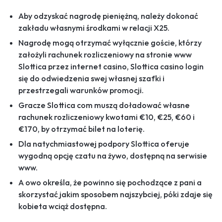
Aby odzyskać nagrodę pieniężną, należy dokonać
zakładu własnymi środkami w relacji X25.
Nagrodę mogą otrzymać wyłącznie goście, którzy
założyli rachunek rozliczeniowy na stronie www
Slottica przez internet casino, Slottica casino login
się do odwiedzenia swej własnej szafki i
przestrzegali warunków promocji.
Gracze Slottica com muszą doładować własne
rachunek rozliczeniowy kwotami €10, €25, €60 i
€170, by otrzymać bilet na loterię.
Dla natychmiastowej podpory Slottica oferuje
wygodną opcję czatu na żywo, dostępną na serwisie
www.
A owo określa, że powinno się pochodzące z pani a
skorzystać jakim sposobem najszybciej, póki zdaje się
kobieta wciąż dostępna.