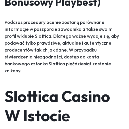
Bonusowy Playbest)
Podczas procedury ocenie zostaną porównane
informacje w paszporcie zawodnika a także swoim
profil w klubie Slottica. Dlatego ważne wydaje się, aby
podawać tylko prawdziwe, aktualne i autentyczne
producentów takich jak dane. W przypadku
stwierdzenia niezgodności, dostęp do konta
bankowego członka Slottica pięćdziesiąt zostanie
zniżony.
Slottica Casino
W Istocie