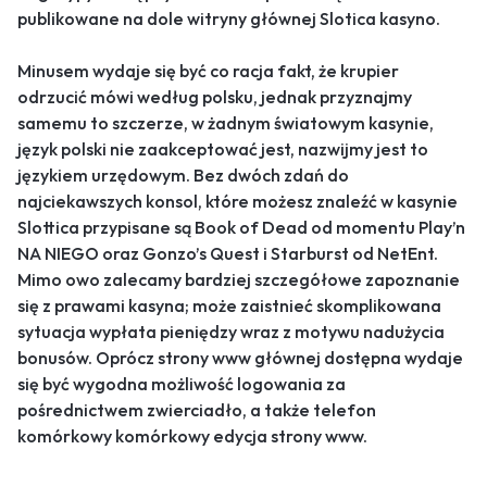
publikowane na dole witryny głównej Slotica kasyno.
Minusem wydaje się być co racja fakt, że krupier
odrzucić mówi według polsku, jednak przyznajmy
samemu to szczerze, w żadnym światowym kasynie,
język polski nie zaakceptować jest, nazwijmy jest to
językiem urzędowym. Bez dwóch zdań do
najciekawszych konsol, które możesz znaleźć w kasynie
Slottica przypisane są Book of Dead od momentu Play’n
NA NIEGO oraz Gonzo’s Quest i Starburst od NetEnt.
Mimo owo zalecamy bardziej szczegółowe zapoznanie
się z prawami kasyna; może zaistnieć skomplikowana
sytuacja wypłata pieniędzy wraz z motywu nadużycia
bonusów. Oprócz strony www głównej dostępna wydaje
się być wygodna możliwość logowania za
pośrednictwem zwierciadło, a także telefon
komórkowy komórkowy edycja strony www.