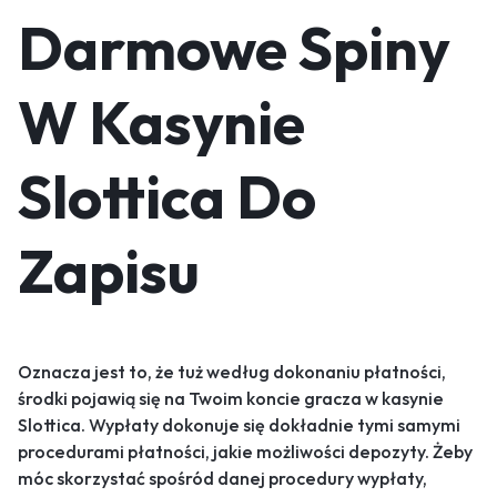
Darmowe Spiny
W Kasynie
Slottica Do
Zapisu
Oznacza jest to, że tuż według dokonaniu płatności,
środki pojawią się na Twoim koncie gracza w kasynie
Slottica. Wypłaty dokonuje się dokładnie tymi samymi
procedurami płatności, jakie możliwości depozyty. Żeby
móc skorzystać spośród danej procedury wypłaty,