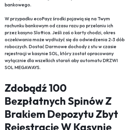
bankowego.
W przypadku ecoPayz środki pojawią się na Twym
rachunku bankowym od czasu razu po przelaniu ich
przez kasyno Slottica. Jeśli zaś o karty chodzi, okres
oczekiwania może wydłużyć się do odwiedzenia 2-3 dób
roboczych. Dostać Darmowe dochody z stu w czasie
rejestracji w kasynie SOL, który został opracowany
wyłącznie dla wszelkich starań aby automatu DRZWI
SOL MEGAWAYS.
Zdobądź 100
Bezpłatnych Spinów Z
Brakiem Depozytu Zbyt
Rejestrację W Kasynie