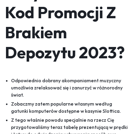
Kod Promocji Z
Brakiem
Depozytu 2023?
Odpowiednio dobrany akompaniament muzyczny
umożliwia zrelaksować się i zanurzyć w różnorodny
świat.
Zobaczmy zatem popularne własnym według
gatunki komputerów dostępne w kasynie Slottica.
Z tego właśnie powodu specjalnie na rzecz Cię
przygotowaliśmy teraz tabelę prezentującą w prędki