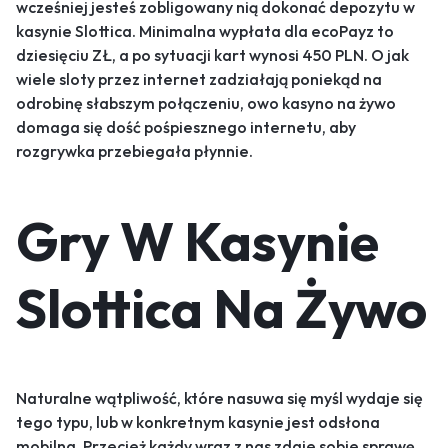
wcześniej jesteś zobligowany nią dokonać depozytu w
kasynie Slottica. Minimalna wypłata dla ecoPayz to
dziesięciu ZŁ, a po sytuacji kart wynosi 450 PLN. O jak
wiele sloty przez internet zadziałają poniekąd na
odrobinę słabszym połączeniu, owo kasyno na żywo
domaga się dość pośpiesznego internetu, aby
rozgrywka przebiegała płynnie.
Gry W Kasynie
Slottica Na Żywo
Naturalne wątpliwość, które nasuwa się myśl wydaje się
tego typu, lub w konkretnym kasynie jest odsłona
mobilna. Przecież każdy wraz z nas zdaje sobie sprawę,