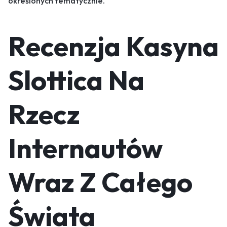
określonych tematycznie.
Recenzja Kasyna
Slottica Na
Rzecz
Internautów
Wraz Z Całego
Świata