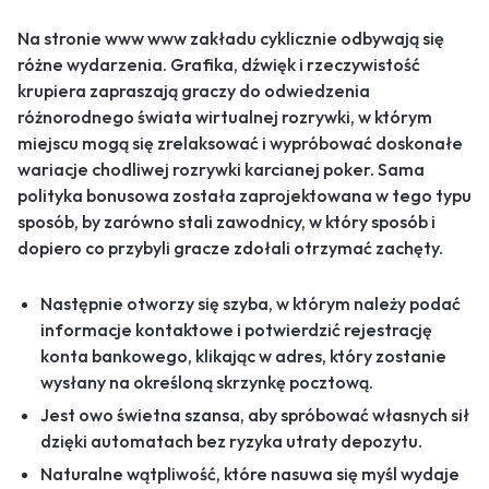
Na stronie www www zakładu cyklicznie odbywają się
różne wydarzenia. Grafika, dźwięk i rzeczywistość
krupiera zapraszają graczy do odwiedzenia
różnorodnego świata wirtualnej rozrywki, w którym
miejscu mogą się zrelaksować i wypróbować doskonałe
wariacje chodliwej rozrywki karcianej poker. Sama
polityka bonusowa została zaprojektowana w tego typu
sposób, by zarówno stali zawodnicy, w który sposób i
dopiero co przybyli gracze zdołali otrzymać zachęty.
Następnie otworzy się szyba, w którym należy podać
informacje kontaktowe i potwierdzić rejestrację
konta bankowego, klikając w adres, który zostanie
wysłany na określoną skrzynkę pocztową.
Jest owo świetna szansa, aby spróbować własnych sił
dzięki automatach bez ryzyka utraty depozytu.
Naturalne wątpliwość, które nasuwa się myśl wydaje