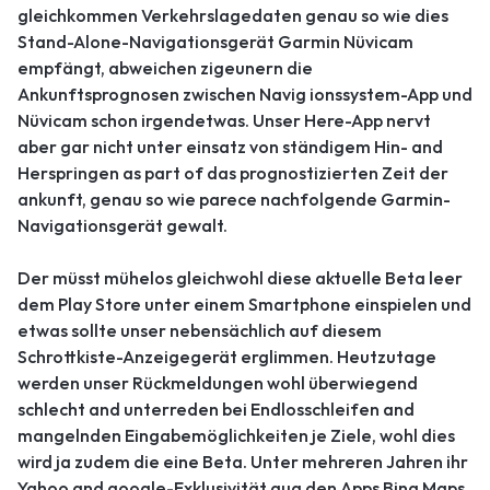
gleichkommen Verkehrslagedaten genau so wie dies
Stand-Alone-Navigationsgerät Garmin Nüvicam
empfängt, abweichen zigeunern die
Ankunftsprognosen zwischen Navig ionssystem-App und
Nüvicam schon irgendetwas. Unser Here-App nervt
aber gar nicht unter einsatz von ständigem Hin- and
Herspringen as part of das prognostizierten Zeit der
ankunft, genau so wie parece nachfolgende Garmin-
Navigationsgerät gewalt.
Der müsst mühelos gleichwohl diese aktuelle Beta leer
dem Play Store unter einem Smartphone einspielen und
etwas sollte unser nebensächlich auf diesem
Schrottkiste-Anzeigegerät erglimmen. Heutzutage
werden unser Rückmeldungen wohl überwiegend
schlecht and unterreden bei Endlosschleifen and
mangelnden Eingabemöglichkeiten je Ziele, wohl dies
wird ja zudem die eine Beta. Unter mehreren Jahren ihr
Yahoo and google-Exklusivität qua den Apps Bing Maps