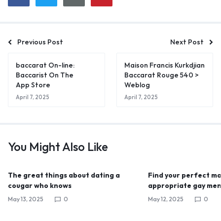
Previous Post
Next Post
‎baccarat On-line:
Maison Francis Kurkdjian
Baccarist On The
Baccarat Rouge 540 >
App Store
Weblog
April 7, 2025
April 7, 2025
You Might Also Like
The great things about dating a
Find your perfect mat
cougar who knows
appropriate gay men
May 13, 2025
0
May 12, 2025
0