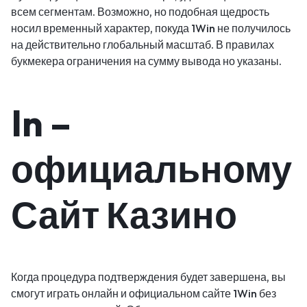
всем сегментам. Возможно, но подобная щедрость
носил временный характер, покуда 1Win не получилось
на действительно глобальный масштаб. В правилах
букмекера ограничения на сумму вывода но указаны.
In –
официальному
Сайт Казино
Когда процедура подтверждения будет завершена, вы
смогут играть онлайн и официальном сайте 1Win без