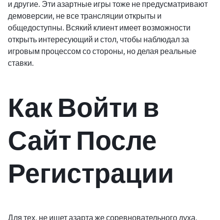
и другие. Эти азартные игры тоже не предусматривают
демоверсии, не все трансляции открыты и
общедоступны. Всякий клиент имеет возможности
открыть интересующий и стол, чтобы наблюдал за
игровым процессом со стороны, но делая реальные
ставки.
Как Войти в
Сайт После
Регистрации
Для тех, не ищет азарта же соревновательного духа,