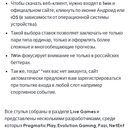
Чтобы скачать веб-клиент, нужно входят в 1win и
официальном сайте, кликнуть по иконке Андроид или
iOS (в зависимости от операционной системы
устройства).
Такой выбора ставок позволяет заключать не только
пари типа ординар, только и оформлять более
сложные и многообещающие прогнозы.
1Win фокусирует внимание не только в российских
беттерах.
Так же, тогда” “них вас нет аккаунта, сайт
автоматически предложит вам зарегистрироваться
при попытке входа в любой слот например
спортивное событие.
Все стулья собраны в разделе Live Games и
представлены несколькими разработчиками, среди
которых Pragmatic Play, Evolution Gaming, Fazi, NetEnt