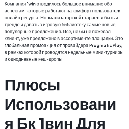
Компания 1win отводилось большое внимание обо
аспектам, которые работают на комфорт пользователя
онлайн ресурса. Нормализаторской старается быть и
тренде и давать в игровую библиотеку самые новые,
популярные предложения. Все, не бы не пожелал
клиент, уже предложено в ассортименте площадки. Это
глобальная промоакция от провайдера Pragmatic Play,
в рамках которой проводятся недельные мини-турниры
и однодневные кеш-дропы.
Плюсы
Использовани
я Бк 1вин Для