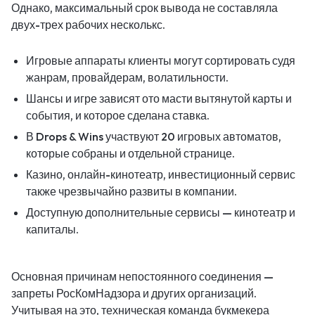
Однако, максимальный срок вывода не составляла
двух-трех рабочих несколькс.
Игровые аппараты клиенты могут сортировать судя
жанрам, провайдерам, волатильности.
Шансы и игре зависят ото масти вытянутой карты и
события, и которое сделана ставка.
В Drops & Wins участвуют 20 игровых автоматов,
которые собраны и отдельной странице.
Казино, онлайн-кинотеатр, инвестиционный сервис
также чрезвычайно развиты в компании.
Доступную дополнительные сервисы — кинотеатр и
капиталы.
Основная причинам непостоянного соединения —
запреты РосКомНадзора и других организаций.
Учитывая на это, техническая команда букмекера