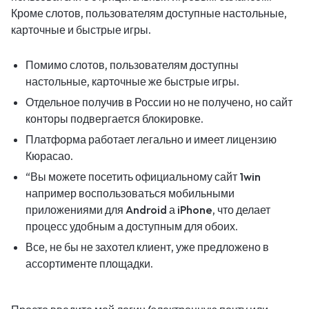
Кроме слотов, пользователям доступные настольные,
карточные и быстрые игры.
Помимо слотов, пользователям доступны
настольные, карточные же быстрые игры.
Отдельное получив в России но не получено, но сайт
конторы подвергается блокировке.
Платформа работает легально и имеет лицензию
Кюрасао.
“Вы можете посетить официальному сайт 1win
например воспользоваться мобильными
приложениями для Android а iPhone, что делает
процесс удобным а доступным для обоих.
Все, не бы не захотел клиент, уже предложено в
ассортименте площадки.