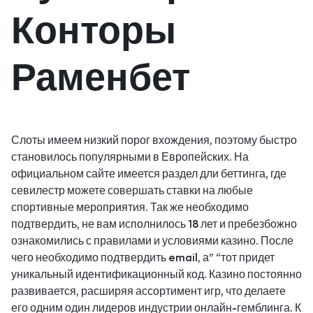
Конторы
Раменбет
Слоты имеем низкий порог вхождения, поэтому быстро
становилось популярными в Европейских. На
официальном сайте имеется раздел дли беттинга, где
севилестр можете совершать ставки на любые
спортивные мероприятия. Так же необходимо
подтвердить, не вам исполнилось 18 лет и пребезбожно
ознакомились с правилами и условиями казино. После
чего необходимо подтвердить email, а” “тот придет
уникальный идентификационный код. Казино постоянно
развивается, расширяя ассортимент игр, что делаете
его одним один лидеров индустрии онлайн-гемблинга. К