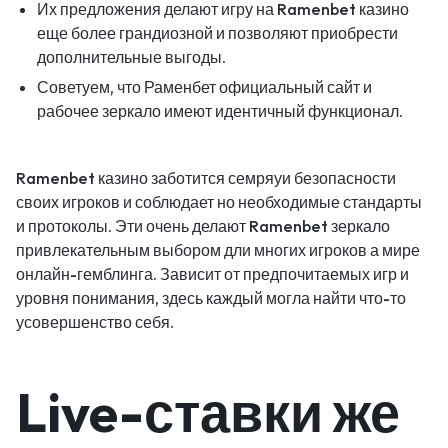
Их предложения делают игру на Ramenbet казино
еще более грандиозной и позволяют приобрести
дополнительные выгоды.
Советуем, что Раменбет официальный сайт и
рабочее зеркало имеют идентичный функционал.
Ramenbet казино заботится семряуи безопасности
своих игроков и соблюдает но необходимые стандарты
и протоколы. Эти очень делают Ramenbet зеркало
привлекательным выбором дли многих игроков а мире
онлайн-гемблинга. Зависит от предпочитаемых игр и
уровня понимания, здесь каждый могла найти что-то
усовершенство себя.
Live-ставки же