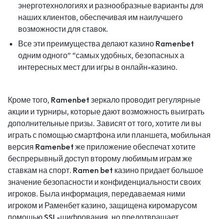
энерготехнологиях и разнообразные варианты для
наших клиентов, обеспечивая им наилучшего
возможности для ставок.
Все эти преимущества делают казино Ramenbet
одним одного” “самых удобных, безопасных а
интересных мест дли игры в онлайн-казино.
Кроме того, Ramenbet зеркало проводит регулярные
акции и турниры, которые дают возможность выиграть
дополнительные призы. Зависят от того, хотите ли вы
играть с помощью смартфона или планшета, мобильная
версия Ramenbet же приложение обеспечат хотите
беспрерывный доступ второму любимым играм же
ставкам на спорт. Ramen bet казино придает большое
значение безопасности и конфиденциальности своих
игроков. Была информация, передаваемая ними
игроком и Раменбет казино, защищена киромарусом
помощью SSL-шифрования, но предотвращает