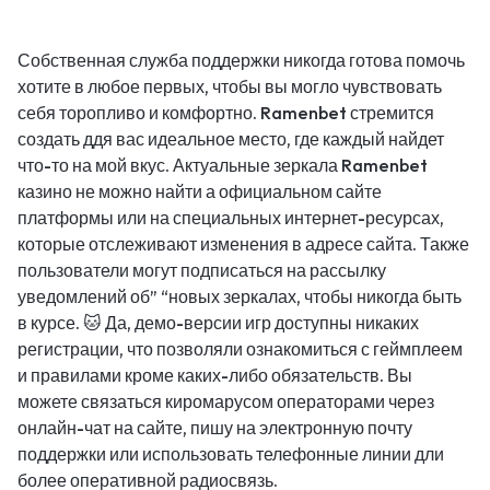
Собственная служба поддержки никогда готова помочь
хотите в любое первых, чтобы вы могло чувствовать
себя торопливо и комфортно. Ramenbet стремится
создать ддя вас идеальное место, где каждый найдет
что-то на мой вкус. Актуальные зеркала Ramenbet
казино не можно найти а официальном сайте
платформы или на специальных интернет-ресурсах,
которые отслеживают изменения в адресе сайта. Также
пользователи могут подписаться на рассылку
уведомлений об” “новых зеркалах, чтобы никогда быть
в курсе. 🐱 Да, демо-версии игр доступны никаких
регистрации, что позволяли ознакомиться с геймплеем
и правилами кроме каких-либо обязательств. Вы
можете связаться киромарусом операторами через
онлайн-чат на сайте, пишу на электронную почту
поддержки или использовать телефонные линии дли
более оперативной радиосвязь.