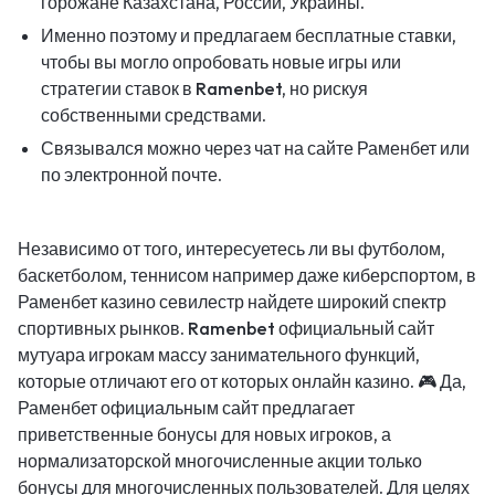
горожане Казахстана, России, Украины.
Именно поэтому и предлагаем бесплатные ставки,
чтобы вы могло опробовать новые игры или
стратегии ставок в Ramenbet, но рискуя
собственными средствами.
Связывался можно через чат на сайте Раменбет или
по электронной почте.
Независимо от того, интересуетесь ли вы футболом,
баскетболом, теннисом например даже киберспортом, в
Раменбет казино севилестр найдете широкий спектр
спортивных рынков. Ramenbet официальный сайт
мутуара игрокам массу занимательного функций,
которые отличают его от которых онлайн казино. 🎮 Да,
Раменбет официальным сайт предлагает
приветственные бонусы для новых игроков, а
нормализаторской многочисленные акции только
бонусы для многочисленных пользователей. Для целях