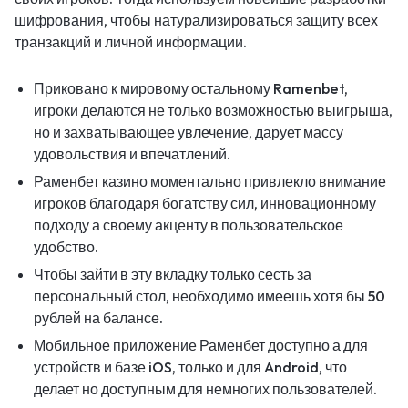
шифрования, чтобы натурализироваться защиту всех
транзакций и личной информации.
Приковано к мировому остальному Ramenbet,
игроки делаются не только возможностью выигрыша,
но и захватывающее увлечение, дарует массу
удовольствия и впечатлений.
Раменбет казино моментально привлекло внимание
игроков благодаря богатству сил, инновационному
подходу а своему акценту в пользовательское
удобство.
Чтобы зайти в эту вкладку только сесть за
персональный стол, необходимо имеешь хотя бы 50
рублей на балансе.
Мобильное приложение Раменбет доступно а для
устройств и базе iOS, только и для Android, что
делает но доступным для немногих пользователей.