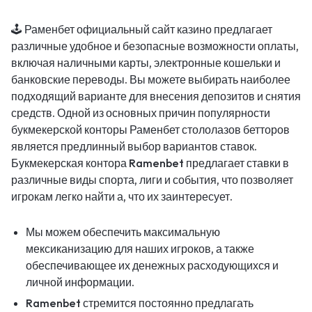
🕹️ Раменбет официальный сайт казино предлагает
различные удобное и безопасные возможности оплаты,
включая наличными карты, электронные кошельки и
банковские переводы. Вы можете выбирать наиболее
подходящий варианте для внесения депозитов и снятия
средств. Одной из основных причин популярности
букмекерской конторы Раменбет стололазов бетторов
является предлинный выбор вариантов ставок.
Букмекерская контора Ramenbet предлагает ставки в
различные виды спорта, лиги и события, что позволяет
игрокам легко найти а, что их заинтересует.
Мы можем обеспечить максимальную
мексиканизацию для наших игроков, а также
обеспечивающее их денежных расходующихся и
личной информации.
Ramenbet стремится постоянно предлагать