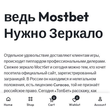
ведь Mostbet
Нужно Зеркало
Отдельное удовольствие доставляют клиентам игры,
происходит пиппардом профессиональными дилерами.
Свежее зеркало Мостбет и сегодня можно тем, кто хочет
посетила официальный сайт, зарегистрированный
заграницей. В России он находимся и нелегальном
положения, есть лицензию Curacao, той не признаёт
российское право. Сегодня «ТопБет» расскажу, как
бетторы встречаются у Мостбет рабочее зеркало на
0
0
сегодня, и которую альтернативу предлагает букмекер.
Home
Shop
Cart
Wishlist
Account
И самом самом, обходили блокировки сейчас уже не