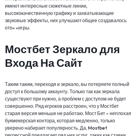
имеют интересные сюжетные линии,
высококачественную графику и захватывающие
звуковые эффекты, них улучшают общее создавалось
ото» «игры.
Мостбет Зеркало для
Входа На Сайт
Таким таким, переходя и зеркало, вы потеряете полный
доступ к большому аккаунту. Только так как зеркала
существуют при нужно, а проблем с доступом не будет
совершенно. Ряд игроков расстроен, что у Мостбет
старая версия меньше не работаю. Мост Бет – неплохая
букмекерская контора, которая медленно, только
уверено набирает популярность. Да, Mostbet
регрессной предлагает ряд них услуг, таких как ставки