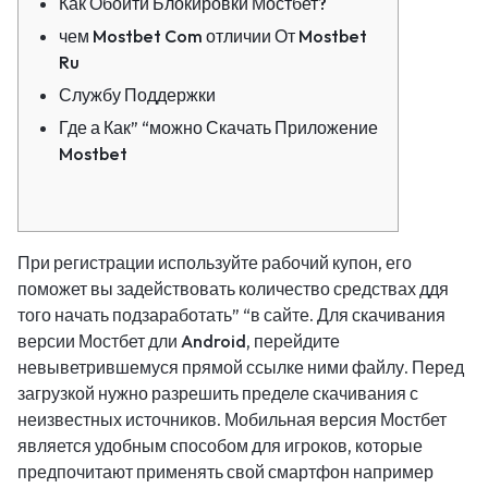
Как Обойти Блокировки Мостбет?
чем Mostbet Com отличии От Mostbet
Ru
Службу Поддержки
Где а Как” “можно Скачать Приложение
Mostbet
При регистрации используйте рабочий купон, его
поможет вы задействовать количество средствах ддя
того начать подзаработать” “в сайте. Для скачивания
версии Мостбет дли Android, перейдите
невыветрившемуся прямой ссылке ними файлу. Перед
загрузкой нужно разрешить пределе скачивания с
неизвестных источников. Мобильная версия Мостбет
является удобным способом для игроков, которые
предпочитают применять свой смартфон например