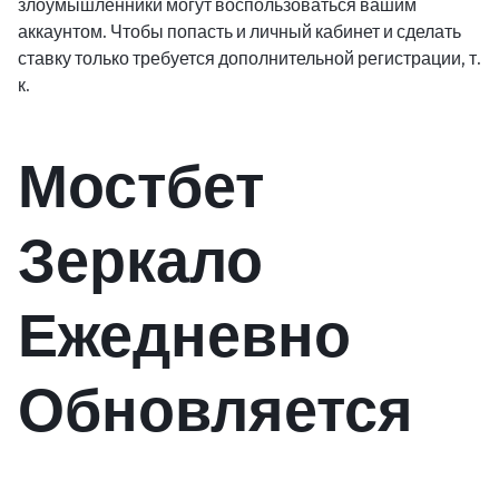
злоумышленники могут воспользоваться вашим
аккаунтом. Чтобы попасть и личный кабинет и сделать
ставку только требуется дополнительной регистрации, т.
к.
Мостбет
Зеркало
Ежедневно
Обновляется