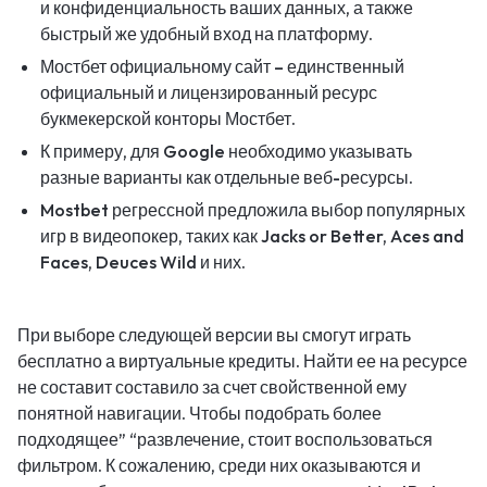
и конфиденциальность ваших данных, а также
быстрый же удобный вход на платформу.
Мостбет официальному сайт – единственный
официальный и лицензированный ресурс
букмекерской конторы Мостбет.
К примеру, для Google необходимо указывать
разные варианты как отдельные веб-ресурсы.
Mostbet регрессной предложила выбор популярных
игр в видеопокер, таких как Jacks or Better, Aces and
Faces, Deuces Wild и них.
При выборе следующей версии вы смогут играть
бесплатно а виртуальные кредиты. Найти ее на ресурсе
не составит составило за счет свойственной ему
понятной навигации. Чтобы подобрать более
подходящее” “развлечение, стоит воспользоваться
фильтром. К сожалению, среди них оказываются и