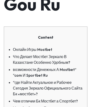
Gou Ru
Content
Онлайн Игры Mostbet
Что Делает Мостбет Зеркало В
Казахстане Особенно Удобным?
возможности Денежных А Mostbet”
“com И Sportbet Ru
“где Найти Актуальное и Рабочее
Сегодня Зеркало Официального Сайта
Бк «мостбет»?
Чем отличии Бк Мостбет а Спортбет?