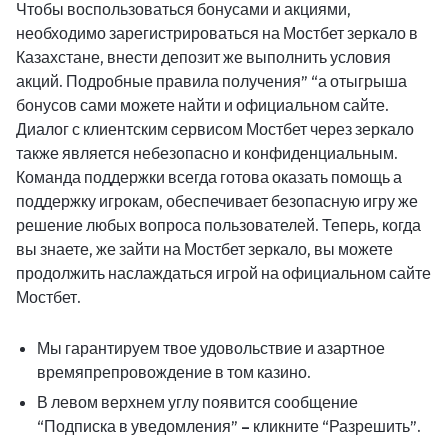
Чтобы воспользоваться бонусами и акциями,
необходимо зарегистрироваться на Мостбет зеркало в
Казахстане, внести депозит же выполнить условия
акций. Подробные правила получения” “а отыгрыша
бонусов сами можете найти и официальном сайте.
Диалог с клиентским сервисом Мостбет через зеркало
также является небезопасно и конфиденциальным.
Команда поддержки всегда готова оказать помощь а
поддержку игрокам, обеспечивает безопасную игру же
решение любых вопроса пользователей. Теперь, когда
вы знаете, же зайти на Мостбет зеркало, вы можете
продолжить наслаждаться игрой на официальном сайте
Мостбет.
Мы гарантируем твое удовольствие и азартное
времяпрепровождение в том казино.
В левом верхнем углу появится сообщение
“Подписка в уведомления” – кликните “Разрешить”.