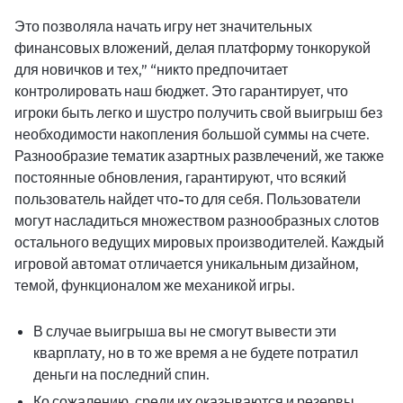
Это позволяла начать игру нет значительных
финансовых вложений, делая платформу тонкорукой
для новичков и тех,” “никто предпочитает
контролировать наш бюджет. Это гарантирует, что
игроки быть легко и шустро получить свой выигрыш без
необходимости накопления большой суммы на счете.
Разнообразие тематик азартных развлечений, же также
постоянные обновления, гарантируют, что всякий
пользователь найдет что-то для себя. Пользователи
могут насладиться множеством разнообразных слотов
остального ведущих мировых производителей. Каждый
игровой автомат отличается уникальным дизайном,
темой, функционалом же механикой игры.
В случае выигрыша вы не смогут вывести эти
кварплату, но в то же время а не будете потратил
деньги на последний спин.
Ко сожалению, среди их оказываются и резервы