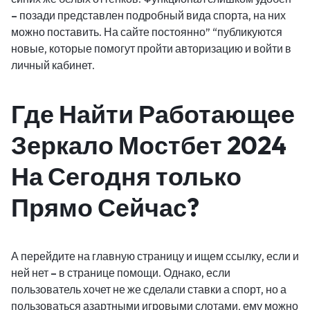
– позади представлен подробный вида спорта, на них
можно поставить. На сайте постоянно” “публикуются
новые, которые помогут пройти авторизацию и войти в
личный кабинет.
Где Найти Работающее
Зеркало Мостбет 2024
На Сегодня только
Прямо Сейчас?
А перейдите на главную страницу и ищем ссылку, если и
ней нет – в странице помощи. Однако, если
пользователь хочет не же сделали ставки а спорт, но а
пользоваться азартными игровыми слотами, ему можно