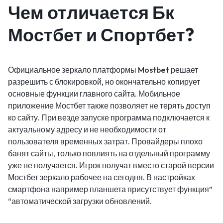
Чем отличается Бк
Мостбет и Спортбет?
Официальное зеркало платформы Mostbet решает
разрешить с блокировкой, но окончательно копирует
основные функции главного сайта. Мобильное
приложение Мостбет также позволяет не терять доступ
ко сайту. При везде запуске программа подключается к
актуальному адресу и не необходимости от
пользователя временных затрат. Провайдеры плохо
банят сайты, только повлиять на отдельный программу
уже не получается. Игрок получат вместо старой версии
Мостбет зеркало рабочее на сегодня. В настройках
смартфона например планшета присутствует функция”
“автоматической загрузки обновлений.