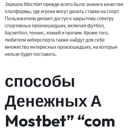
Зеркало Мостбет прежде всего было знаем в качестве
платформы, где игроки могут делать ставки на спорт.
Пользователи делают доступ к закрытому спектру
спортивных произошедших, включая футбол,
баскетбол, теннис, хоккей и прочим. Кроме того,
любители киберспорта также найдут для себе
множество интересных произошедших, на которые
нельзя будет поставить.
способы
Денежных А
Mostbet” “com