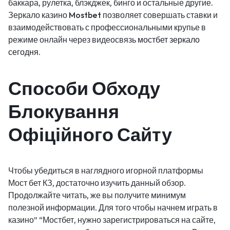
баккара, рулетка, блэкджек, бинго и остальные другие.
Зеркало казино Mostbet позволяет совершать ставки и
взаимодействовать с профессиональными крупье в
режиме онлайн через видеосвязь
мостбет зеркало
сегодня
.
Способи Обходу
Блокування
Офіційного Сайту
Чтобы убедиться в наглядного игорной платформы
Мост бет КЗ, достаточно изучить данный обзор.
Продолжайте читать, же вы получите минимум
полезной информации. Для того чтобы начнем играть в
казино” “Мостбет, нужно зарегистрироваться на сайте,