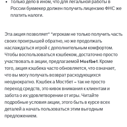
Только дело в ином, что для легальной работы в
России букмекер должен получить лицензию ФНС же
платить налоги.
Эта акция позволяет” “игрокам не только получить часть
своих проигрышей обратно, но же продолжать
наслаждаться игрой с дополнительным комфортом.
Чтобы воспользоваться кэшбеком, достаточно просто
участвовать в акции, предлагаемой Mostbet. Кроме
того, акция кэшбека часто обновляется, что означает,
что вы могу получать возврат расходующихся
неоднократно. Кэшбек а Мостбет – так не просто
переход средств, это кивок внимания к клиентам и
забота о их удовлетворении от игры. Читайте
подробные условия акции, этого быть в курсе всех
деталей а начать пользоваться этим выгодным
предложением.