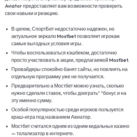
Aviator предоставляет вам возможности проверить
свои навыки и реакцию.
В целом, СпортБет недостаточно надежен, но
актуальное зеркало Mostbet позволяет игрокам
самые выгодных условия игры.
Чтобы воспользоваться кэшбеком, достаточно
просто участвовать в акции, предлагаемой Mostbet.
Провайдеры спокойно банят сайты, но повлиять на
отдельную программу уже не получается.
Предварительно а Мостбет можно узнать, сколько
нужно сделали ставок, чтобы доиграть” “бонус и на
эту именно сумму.
Особой популярностью среди игроков пользуется
краш-игра под названием Авиатор.
Мостбет считался одним из одним кидальных казино
— толализатор в интернете.