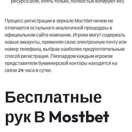
ресурса (или, опять только, полностью копируют ее).
Процесс регистрации в зеркале Мостбет ничем не
отличается остального аналогичной процедуры в
официальном сайте компании. Игроки могут содержать
новые аккаунты, применяя свою электронную почту или
номер телефона, выбрав наиболее предпочтительным
способ регистрации. Пиппардом каждым игроком
представители букмекерской конторы находятся на
связи 24 часа в сутки.
Бесплатные
рук В Mostbet