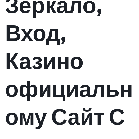
Зеркало,
Вход,
Казино
официальн
ому Сайт С