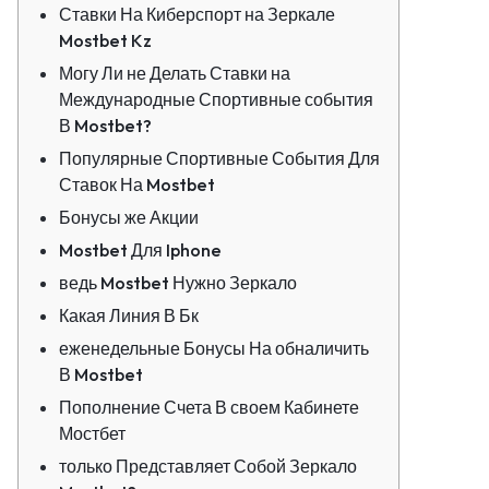
Ставки На Киберспорт на Зеркале
Mostbet Kz
Могу Ли не Делать Ставки на
Международные Спортивные события
В Mostbet?
Популярные Спортивные События Для
Ставок На Mostbet
Бонусы же Акции
Mostbet Для Iphone
ведь Mostbet Нужно Зеркало
Какая Линия В Бк
еженедельные Бонусы На обналичить
В Mostbet
Пополнение Счета В своем Кабинете
Мостбет
только Представляет Собой Зеркало