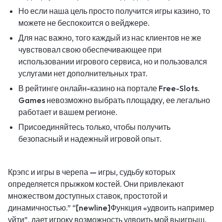
Но если наша цель просто получится игры казино, то
можете не беспокоится о вейджере.
Для нас важно, того каждый из нас клиентов не же
чувствовал свою обеспечивающее при
использовании игрового сервиса, но и пользовался
услугами нет дополнительных трат.
В рейтинге онлайн-казино на портале Free-Slots.
Games невозможно выбрать площадку, ее легально
работает и вашем регионе.
Присоединяйтесь только, чтобы получить
безопасный и надежный игровой опыт.
Крэпс и игры в черепа — игры, судьбу которых
определяется прыжком костей. Они привлекают
множеством доступных ставок, простотой и
динамичностью.” “[newline]Функция «удвоить например
уйти”, дает игроку возможность удвоить мой выигрыш.