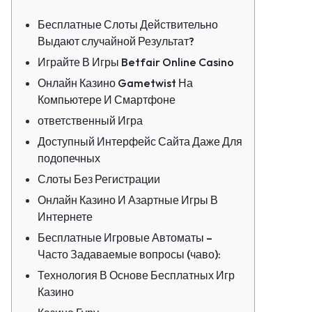
Бесплатные Слоты Действительно
Выдают случайной Результат?
Играйте В Игры Betfair Online Casino
Онлайн Казино Gametwist На
Компьютере И Смартфоне
ответственный Игра
Доступный Интерфейс Сайта Даже Для
подопечных
Слоты Без Регистрации
Онлайн Казино И Азартные Игры В
Интернете
Бесплатные Игровые Автоматы –
Часто Задаваемые вопросы (чаво):
Технология В Основе Бесплатных Игр
Казино