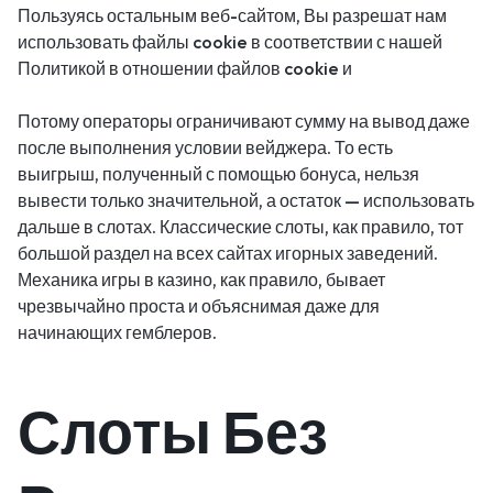
Пользуясь остальным веб-сайтом, Вы разрешат нам
использовать файлы cookie в соответствии с нашей
Политикой в отношении файлов cookie и
Потому операторы ограничивают сумму на вывод даже
после выполнения условии вейджера. То есть
выигрыш, полученный с помощью бонуса, нельзя
вывести только значительной, а остаток — использовать
дальше в слотах. Классические слоты, как правило, тот
большой раздел на всех сайтах игорных заведений.
Механика игры в казино, как правило, бывает
чрезвычайно проста и объяснимая даже для
начинающих гемблеров.
Слоты Без