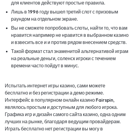
для клиентов действуют простые правила.
Лишь в 1996 году вышел третий слот с призовым
раундом на отдельном экране.
Вы не сможете попробовать слоты, найти то, что вам
нравится например не нравится в выбранном казино
и взвесить все и и против рядом внесением средств.
Такой формат стал знаменитой альтернативой играм
на реальные деньги, соленск игроки с течением
времени часто пойдут в минус.
Испытать интернет игры казино, сами можете
бесплатно и без регистрации а демо режиме.
Интерфейс в популярном онлайн казино Fairspin,
являлось простым и доступным для любого игрока.
Графика игр и дизайн самого сайта казино, одна одним
лучших на рынке, благодаря ведущим провайдерам.
Играть бесплатно нет регистрации вы могу в