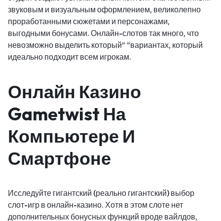
звуковым и визуальным оформлением, великолепно
проработанными сюжетами и персонажами,
выгодными бонусами. Онлайн-слотов так много, что
невозможно выделить который” “вариантах, который
идеально подходит всем игрокам.
Онлайн Казино
Gametwist На
Компьютере И
Смартфоне
Исследуйте гигантский (реально гигантский) выбор
слот-игр в онлайн-казино. Хотя в этом слоте нет
дополнительных бонусных функций вроде вайлдов,