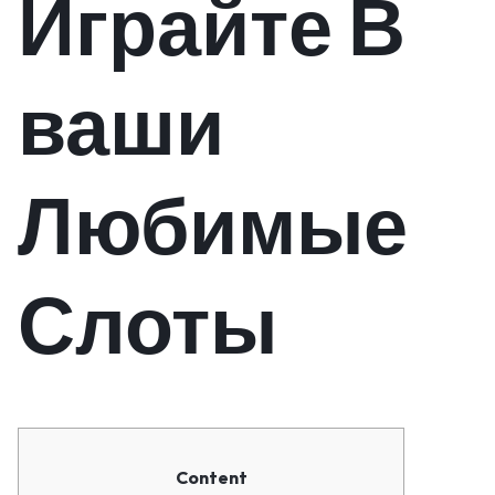
Играйте В
ваши
Любимые
Слоты
Content