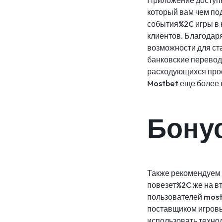
Приложение доступн
который вам чем по
события%2C игры в к
клиентов. Благодар
возможности для ст
банковские перево
расходующихся про
Mostbet еще более
Бону
Также рекомендуем с
повезет%2C же на в
пользователей most
поставщиком игровы
использовать техно