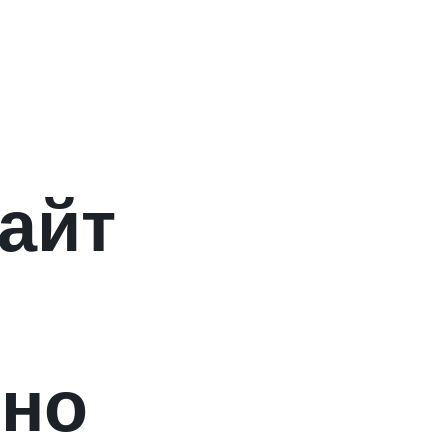
айт
ино