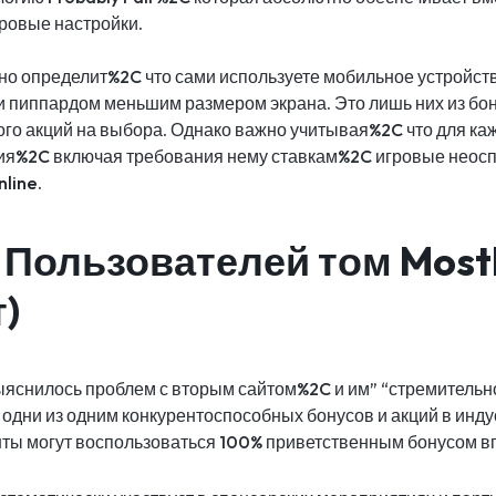
гровые настройки.
о определит%2C что сами используете мобильное устройст
ии пиппардом меньшим размером экрана. Это лишь них из бо
ого акций на выбора. Однако важно учитывая%2C что для ка
ия%2C включая требования нему ставкам%2C игровые неосп
nline
.
Пользователей том Most
)
выяснилось проблем с вторым сайтом%2C и им” “стремительно
 одни из одним конкурентоспособных бонусов и акций в инд
нты могут воспользоваться 100% приветственным бонусом в