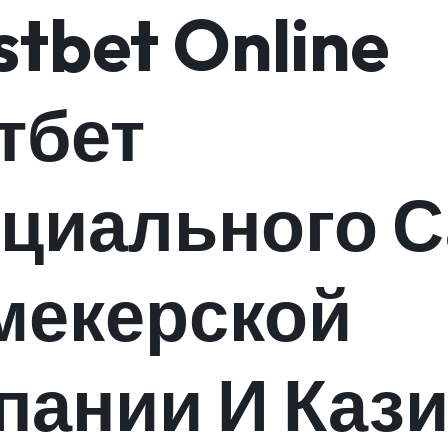
tbet Online
тбет
циального С
мекерской
пании И Каз