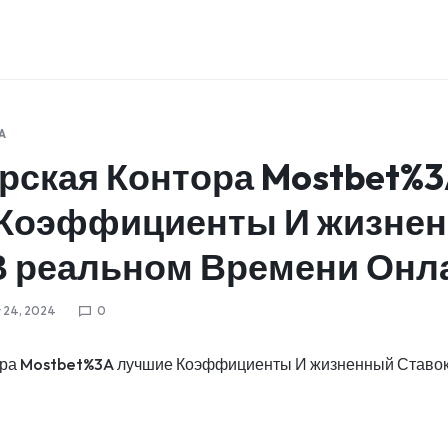
A
рская Контора Mostbet%
 Коэффициенты И жизне
В реальном Времени Онл
 24, 2024
0
ора Mostbet%3A лучшие Коэффициенты И жизненный Ставок