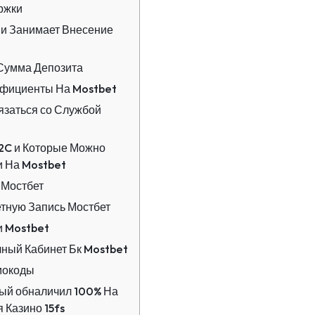
ржки
и Занимает Внесение
Сумма Депозита
ффициенты На Mostbet
язаться со Службой
2C и Которые Можно
и На Mostbet
 Мостбет
етную Запись Мостбет
и Mostbet
чный Кабинет Бк Mostbet
мокоды
ый обналичил 100% На
 Казино 15fs