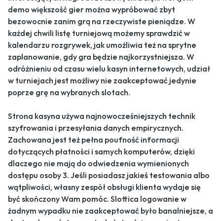
demo większość gier można wypróbować zbyt
bezowocnie zanim grą na rzeczywiste pieniądze. W
każdej chwili listę turniejową możemy sprawdzić w
kalendarzu rozgrywek, jak umożliwia też na sprytne
zaplanowanie, gdy gra będzie najkorzystniejsza. W
odróżnieniu od czasu wielu kasyn internetowych, udział
w turniejach jest możliwy nie zaakceptować jedynie
poprze grę na wybranych slotach.
Strona kasyna używa najnowocześniejszych technik
szyfrowania i przesyłania danych empirycznych.
Zachowana jest też pełna poufność informacji
dotyczących płatności i samych komputerów, dzięki
dlaczego nie mają do odwiedzenia wymienionych
dostępu osoby 3. Jeśli posiadasz jakieś testowania albo
wątpliwości, własny zespół obsługi klienta wydaje się
być skończony Wam pomóc. Slottica logowanie w
żadnym wypadku nie zaakceptować było banalniejsze, a