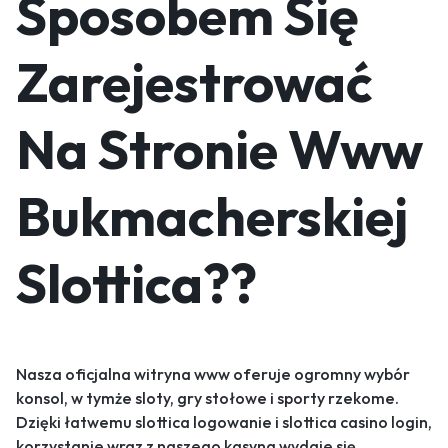
Sposobem Się
Zarejestrować
Na Stronie Www
Bukmacherskiej
Slottica??
Nasza oficjalna witryna www oferuje ogromny wybór
konsol, w tymże sloty, gry stołowe i sporty rzekome.
Dzięki łatwemu slottica logowanie i slottica casino login,
korzystanie wraz z naszego kasyna wydaje się