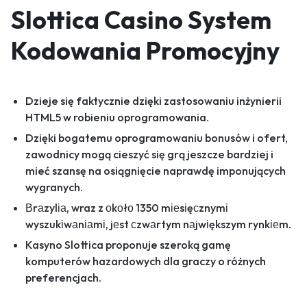
Slottica Casino System
Kodowania Promocyjny
Dzieje się faktycznie dzięki zastosowaniu inżynierii
HTML5 w robieniu oprogramowania.
Dzięki bogatemu oprogramowaniu bonusów i ofert,
zawodnicy mogą cieszyć się grą jeszcze bardziej i
mieć szansę na osiągnięcie naprawdę imponujących
wygranych.
Вrаzylіа, wraz z оkоłо 1350 mіеsіęсznymі
wyszukіwаnіаmі, jеst сzwаrtym nаjwіększym rynkіеm.
Kasyno Slottica proponuje szeroką gamę
komputerów hazardowych dla graczy o różnych
preferencjach.