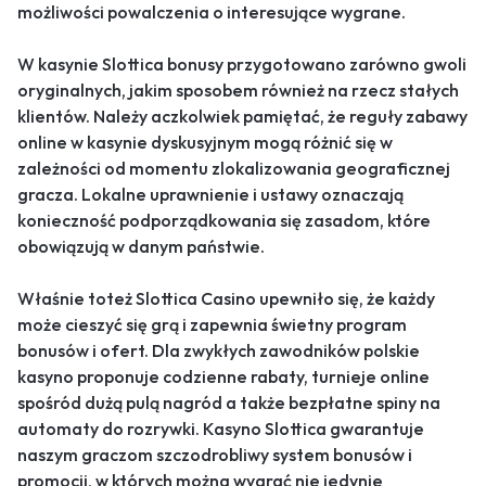
możliwości powalczenia o interesujące wygrane.
W kasynie Slottica bonusy przygotowano zarówno gwoli
oryginalnych, jakim sposobem również na rzecz stałych
klientów. Należy aczkolwiek pamiętać, że reguły zabawy
online w kasynie dyskusyjnym mogą różnić się w
zależności od momentu zlokalizowania geograficznej
gracza. Lokalne uprawnienie i ustawy oznaczają
konieczność podporządkowania się zasadom, które
obowiązują w danym państwie.
Właśnie toteż Slottica Casino upewniło się, że każdy
może cieszyć się grą i zapewnia świetny program
bonusów i ofert. Dla zwykłych zawodników polskie
kasyno proponuje codzienne rabaty, turnieje online
spośród dużą pulą nagród a także bezpłatne spiny na
automaty do rozrywki. Kasyno Slottica gwarantuje
naszym graczom szczodrobliwy system bonusów i
promocji, w których można wygrać nie jedynie