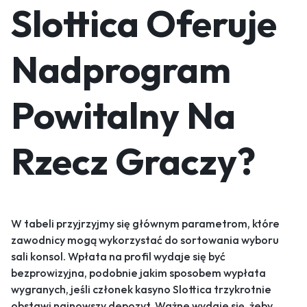
Slottica Oferuje
Nadprogram
Powitalny Na
Rzecz Graczy?
W tabeli przyjrzyjmy się głównym parametrom, które
zawodnicy mogą wykorzystać do sortowania wyboru
sali konsol. Wpłata na profil wydaje się być
bezprowizyjna, podobnie jakim sposobem wypłata
wygranych, jeśli członek kasyno Slottica trzykrotnie
obstawi najnowszy depozyt. Ważne wydaje się, żeby