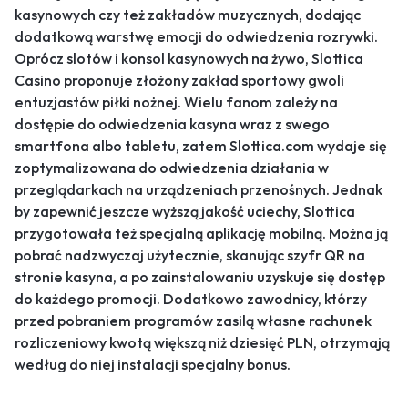
kasynowych czy też zakładów muzycznych, dodając
dodatkową warstwę emocji do odwiedzenia rozrywki.
Oprócz slotów i konsol kasynowych na żywo, Slottica
Casino proponuje złożony zakład sportowy gwoli
entuzjastów piłki nożnej. Wielu fanom zależy na
dostępie do odwiedzenia kasyna wraz z swego
smartfona albo tabletu, zatem Slottica.com wydaje się
zoptymalizowana do odwiedzenia działania w
przeglądarkach na urządzeniach przenośnych. Jednak
by zapewnić jeszcze wyższą jakość uciechy, Slottica
przygotowała też specjalną aplikację mobilną. Można ją
pobrać nadzwyczaj użytecznie, skanując szyfr QR na
stronie kasyna, a po zainstalowaniu uzyskuje się dostęp
do każdego promocji. Dodatkowo zawodnicy, którzy
przed pobraniem programów zasilą własne rachunek
rozliczeniowy kwotą większą niż dziesięć PLN, otrzymają
według do niej instalacji specjalny bonus.