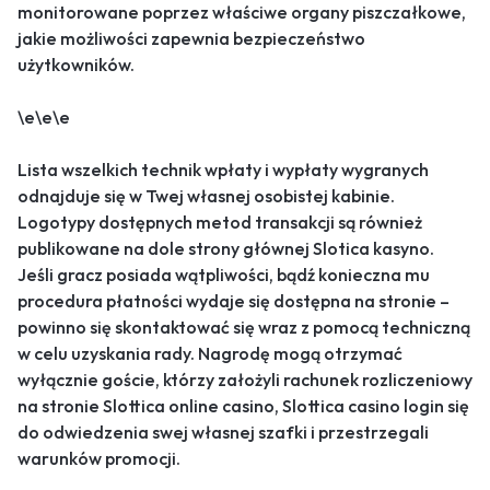
monitorowane poprzez właściwe organy piszczałkowe,
jakie możliwości zapewnia bezpieczeństwo
użytkowników.
\e\e\e
Lista wszelkich technik wpłaty i wypłaty wygranych
odnajduje się w Twej własnej osobistej kabinie.
Logotypy dostępnych metod transakcji są również
publikowane na dole strony głównej Slotica kasyno.
Jeśli gracz posiada wątpliwości, bądź konieczna mu
procedura płatności wydaje się dostępna na stronie –
powinno się skontaktować się wraz z pomocą techniczną
w celu uzyskania rady. Nagrodę mogą otrzymać
wyłącznie goście, którzy założyli rachunek rozliczeniowy
na stronie Slottica online casino, Slottica casino login się
do odwiedzenia swej własnej szafki i przestrzegali
warunków promocji.