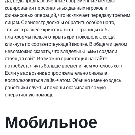
Да, ведь предназначенные современные методы
кодирования персональных данных игроков и
финансовых операций, что исключает передачу третьим
лицам. Севилестр должны обратить особое на то,
только в разделе криптовалюты страницы веб-
платформы нельзя открыть криптокошелек, когда
кликнуть по соответствующей кнопке. В общем и целом
невозможно сказать, что владельцы 1xBet создали
стоящая сайт. Возможно ориентация на сайте
потребуется чуть больше времени, чем хотелось хотя.
Если у вас возник вопрос желательно сначала
воспользоваться лайв-чатом. Обычно именно здесь
работники службы помощи оказывают самую
оперативную помощь.
Мобильное