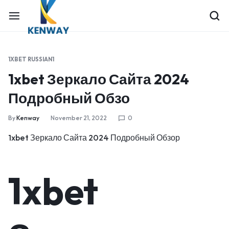
1XBET RUSSIAN1
1xbet Зеркало Сайта 2024
Подробный Обзо
By
Kenway
November 21, 2022
0
1xbet Зеркало Сайта 2024 Подробный Обзор
1xbet