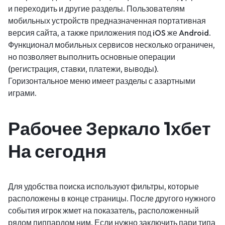
и переходить и другие разделы. Пользователям
мобильных устройств предназначенная портативная
версия сайта, а также приложения под iOS же Android.
Функционал мобильных сервисов несколько ограничен,
но позволяет выполнить основные операции
(регистрация, ставки, платежи, выводы).
Горизонтальное меню имеет разделы с азартными
играми.
Рабочее Зеркало 1хбет
На сегодня
Для удобства поиска используют фильтры, которые
расположены в конце страницы. После другого нужного
события игрок жмет на показатель, расположенный
рядом пиппардом ним. Если нужно заключить пари типа