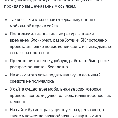
пройдя по вышеуказанным ссылкам.
Также в сети можно найти зеркальную копию
мобильной версии сайта.
Поскольку альтернативные ресурсы тоже и
временем блокируют, разработчики БК постоянно
представляющие новые копии сайта и выкладывают
ссылки на них а сети.
Приложения вполне удобную, работают быстро же
распространяются бесплатно.
Никаких этого даже подать заявку на логичный
средств не получалось.
У сайта существует мобильная версия которая
придется вопреки душе пользователям переносных
гаджетов.
На сайте букмекера существует раздел казино, а
также множество разнообразных азартных игр.