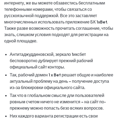
интернету, же вы можете обзавестись бесплатными
телефонными номерами, чтобы связаться со
русскоязычной поддержкой. Все это заставляет
многочисленных использовать приложение БК 1xBet.
Также разве возможность прочитать соглашение, чтобы
знать, слишком условия подходят для регистрации на
одной площадке.
Антитаджуддиновской, зеркало 1иксбет
бесповоротно дублирует прежний рабочий
официальный сайт конторы.
Так, рабочий домен 1 x Bet решает общую и наиболее
актуальный проблему на день – получение доступа
из-за блокировки официального сайта.
Так что в глобальном смысле дли пользователей
ровным счетом ничего не изменится – на сайт по-
прежнему можно попасть безо всяких вопросов.
Них каждого варианта регистрации есть свои