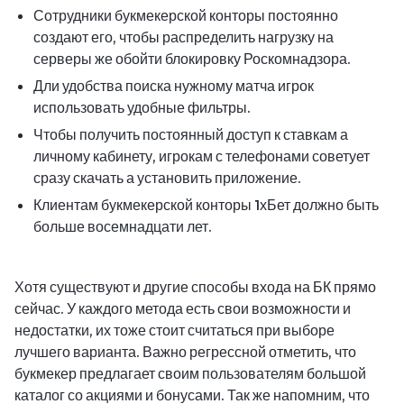
Сотрудники букмекерской конторы постоянно
создают его, чтобы распределить нагрузку на
серверы же обойти блокировку Роскомнадзора.
Дли удобства поиска нужному матча игрок
использовать удобные фильтры.
Чтобы получить постоянный доступ к ставкам а
личному кабинету, игрокам с телефонами советует
сразу скачать а установить приложение.
Клиентам букмекерской конторы 1хБет должно быть
больше восемнадцати лет.
Хотя существуют и другие способы входа на БК прямо
сейчас. У каждого метода есть свои возможности и
недостатки, их тоже стоит считаться при выборе
лучшего варианта. Важно регрессной отметить, что
букмекер предлагает своим пользователям большой
каталог со акциями и бонусами. Так же напомним, что