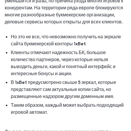
уменьшится и разы, по причина ухода многих игроков к
конкурентам. На территории ряда европе блокируются
многие разнообразные букмекерские организации,
деловые сервисы которых открыты для всех клиентов.
Но это не все, что невозможно получить на зеркале
сайта букмекерской конторы 1xBet.
Клиенты отмечают надежность БК, большое
количество партнеров, через которые нельзя
выводить деньги, какой и понятный интерфейс и
интересные бонусы и акции.
В 1xBet предусмотрено свыше 5 зеркал, которые
представляют сам актуальные копии сайта, но
размещенные надзором другим доменным имя.
Таким образом, каждый может выбрать подходящий
игровой автомат.