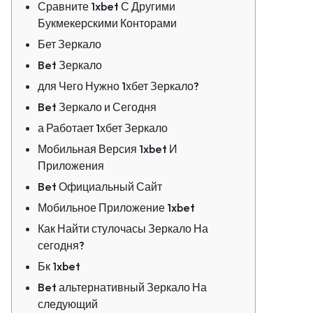
Сравните 1xbet С Другими
Букмекерскими Конторами
Бет Зеркало
Bet Зеркало
для Чего Нужно 1хбет Зеркало?
Bet Зеркало и Сегодня
а Работает 1хбет Зеркало
Мобильная Версия 1xbet И
Приложения
Bet Официальный Сайт
Мобильное Приложение 1xbet
Как Найти стулочасы Зеркало На
сегодня?
Бк 1xbet
Bet альтернативный Зеркало На
следующий