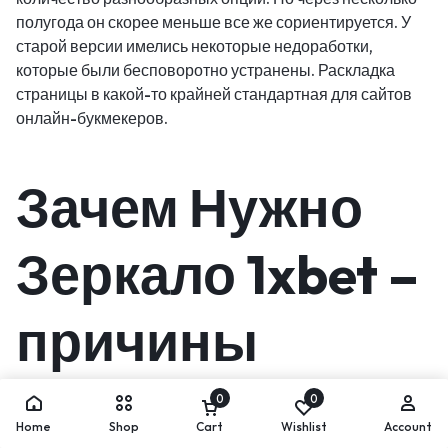
полугода он скорее меньше все же сориентируется. У
старой версии имелись некоторые недоработки,
которые были бесповоротно устранены. Раскладка
страницы в какой-то крайней стандартная для сайтов
онлайн-букмекеров.
Зачем Нужно
Зеркало 1xbet –
причины
Блокировки
0
0
Home
Shop
Cart
Wishlist
Account