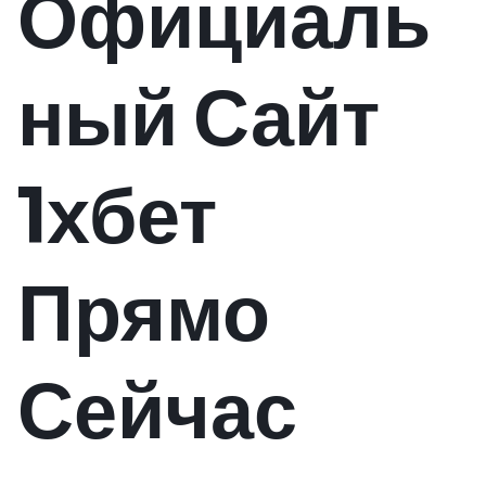
Официаль
ный Сайт
1хбет
Прямо
Сейчас