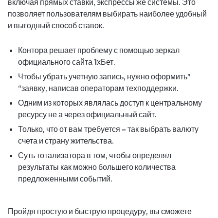
включая прямых ставки, экспрессы же системы. Это
позволяет пользователям выбирать наиболее удобный
и выгодный способ ставок.
Контора решает проблему с помощью зеркал
официального сайта 1хБет.
Чтобы убрать учетную запись, нужно оформить”
“заявку, написав операторам техподдержки.
Одним из которых являлась доступ к центральному
ресурсу не а через официальный сайт.
Только, что от вам требуется – так выбрать валюту
счета и страну жительства.
Суть тотализатора в том, чтобы определял
результаты как можно большего количества
предложенными событий.
Пройдя простую и быструю процедуру, вы сможете