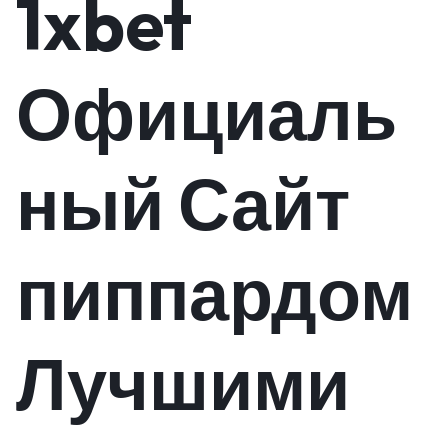
1xbet
Официаль
ный Сайт
пиппардом
Лучшими