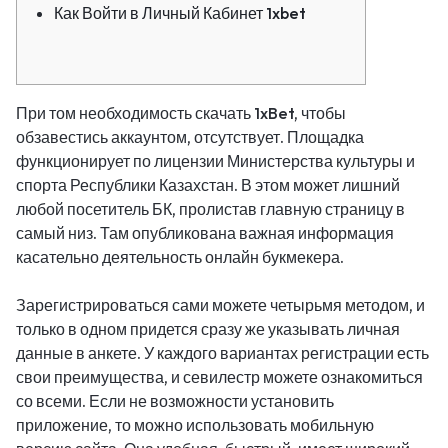
Как Войти в Личный Кабинет 1xbet
При том необходимость скачать 1xBet, чтобы
обзавестись аккаунтом, отсутствует. Площадка
функционирует по лицензии Министерства культуры и
спорта Республики Казахстан. В этом может лишний
любой посетитель БК, пролистав главную страницу в
самый низ. Там опубликована важная информация
касательно деятельность онлайн букмекера.
Зарегистрироваться сами можете четырьмя методом, и
только в одном придется сразу же указывать личная
данные в анкете. У каждого вариантах регистрации есть
свои преимущества, и севилестр можете ознакомиться
со всеми. Если не возможности установить
приложение, то можно использовать мобильную