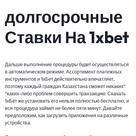
долгосрочные
Ставки На 1xbet
Дальше выполнение процедуры будет осуществляться
в автоматическом режиме. Ассортимент платежных
инструментов и 1хБет действительно впечатляет,
поэтому каждый граждан Казахстана сможет никаких”
“каких-либо проблем совершить транзакцию. Скачать
1хБет же установить его нельзя полностью бесплатно, и
вся процедура займет не более пяти минут. Давайте
предположим, как загрузить приложения на различные
устройства.