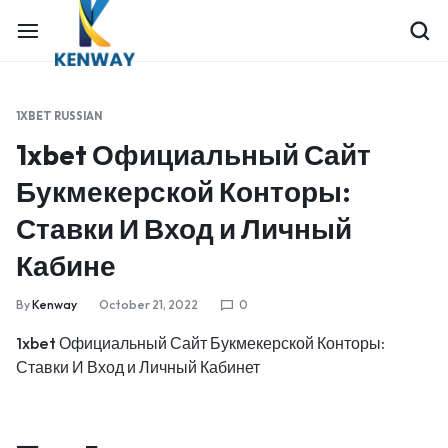
1XBET RUSSIAN
1xbet Официальный Сайт
Букмекерской Конторы:
Ставки И Вход и Личный
Кабине
By
Kenway
October 21, 2022
0
1xbet Официальный Сайт Букмекерской Конторы:
Ставки И Вход и Личный Кабинет