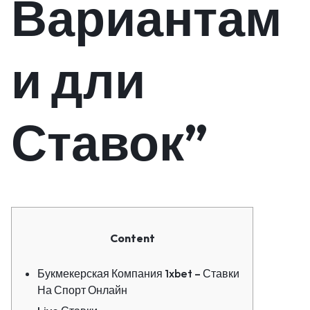
Вариантам
и дли
Ставок”
Content
Букмекерская Компания 1xbet – Ставки
На Спорт Онлайн