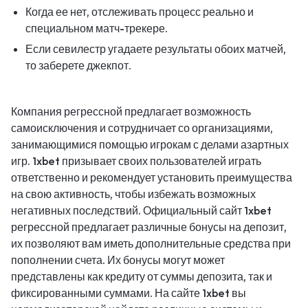
Когда ее нет, отслеживать процесс реально и
специальном матч-трекере.
Если севилестр угадаете результаты обоих матчей,
то заберете джекпот.
Компания регрессной предлагает возможность
самоисключения и сотрудничает со организациями,
занимающимися помощью игрокам с делами азартных
игр. 1xbet призывает своих пользователей играть
ответственно и рекомендует установить преимущества
на свою активность, чтобы избежать возможных
негативных последствий. Официальный сайт 1xbet
регрессной предлагает различные бонусы на депозит,
их позволяют вам иметь дополнительные средства при
пополнении счета. Их бонусы могут может
представлены как кредиту от суммы депозита, так и
фиксированными суммами. На сайте 1xbet вы