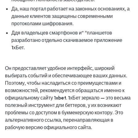
Да, наш портал работает на законных основаниях, а
данные клиентов защищены современными
протоколами шифрования.
Ддя владельцев смартфонов и” “планшетов
разработано отдельно скачиваемое приложение
1хБет.
Он предоставляет удобное интерфейс, широкий
выбирать событий и обеспечивающее ваших данных.
Поэтому, чтобы насладиться со преимуществами и
возможностей, рекомендуется обращаться именно к
официальному сайту 1xbet. 1хБет зеркало — это весьма
полезный инструмент дли беттеров, у их возникают
проблемы со доступом в букмекерскую контору. Это
альтернативного ссылка, перенаправляющая в
рабочую версию официального сайта.