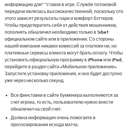
информацию дли” “ставок в игре. Службе потоковой
передачи являлась высококачественной, поскольку ото
этого зависят результаты пари и комфорт бэттеров.
Чтобы предотвратить себя от действия мошенников,
пополнять обналичил необходимо только в 1xbet
официальном сайте или в приложении. Со стороны
нашей компании никаких комиссий за платежи ни, но
платежные сервисы клиента могут брать оплату. Чтобы
установить официальную программу в iPhone или iPad,
перейдите в раздел сайта «Мобильное приложение».
Запустите установку приложения, и оно будет доступно
уже через несколько секунд.
Все финставки в сайте букмекера выполняются за
счет игрока, то есть, пользователю нужно внести
обналичил на свой счет.
Должна информация очень помогаете в
прогнозировании исхода матча.