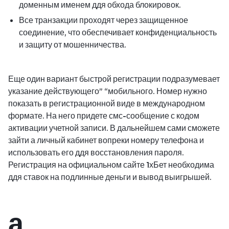
доменным именем ддя обхода блокировок.
Все транзакции проходят через защищенное
соединение, что обеспечивает конфиденциальность
и защиту от мошенничества.
Еще один вариант быстрой регистрации подразумевает
указание действующего” “мобильного. Номер нужно
показать в регистрационной виде в международном
формате. На него придете смс-сообщение с кодом
активации учетной записи. В дальнейшем сами сможете
зайти а личный кабинет вопреки номеру телефона и
использовать его ддя восстановления пароля.
Регистрация на официальном сайте 1хБет необходима
ддя ставок на подлинные деньги и вывод выигрышей.
а