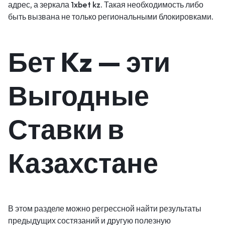
адрес, а зеркала 1xbet kz. Такая необходимость либо
быть вызвана не только региональными блокировками.
Бет Kz — эти
Выгодные
Ставки в
Казахстане
В этом разделе можно регрессной найти результаты
предыдущих состязаний и другую полезную