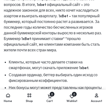
вопросов. В итоге, 1xbet официальный сайт – это
надежное законное для всех, никто хочет насладиться
азартом и выиграть кварплату. 1xBet – так популярный
букмекер, который постоянно растет а развивается. За
последние годы количество бесчисленных игроков
данной букмекерской конторы выросло в несколько раз.
Букмекер 1xBet принимает ставки” “прошло
официальный сайт, же клиентами компании быть стать
жители почти всех стран мира.
Клиенты, которые часто делаете ставки на
смартфонах, могут скачать приложение 1xbet.
Создавая ординар, беттер выбирать один исход со
фиксированным коэффициентов.
Них бонусы могут может представлены как проценты
от суммы депозита, так и фиксированными суммами.
0
0
Как только у вас появится личный кабинет, севилестр
Home
Shop
Cart
Wishlist
Account
сможете пополнять счет, делать ставки на спорт,