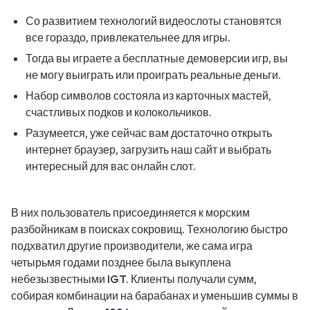
Со развитием технологий видеослоты становятся
все гораздо, привлекательнее для игры.
Тогда вы играете а бесплатные демоверсии игр, вы
не могу выиграть или проиграть реальные деньги.
Набор символов состояла из карточных мастей,
счастливых подков и колокольчиков.
Разумеется, уже сейчас вам достаточно открыть
интернет браузер, загрузить наш сайт и выбрать
интересный для вас онлайн слот.
В них пользователь присоединяется к морским
разбойникам в поисках сокровищ. Технологию быстро
подхватил другие производители, же сама игра
четырьмя годами позднее была выкуплена
небезызвестными IGT. Клиенты получали сумм,
собирая комбинации на барабанах и уменьшив суммы в