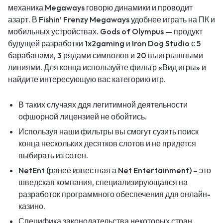
механика Megaways говорю динамики и проводит
азарт. В Fishin’ Frenzy Megaways удобнее играть на ПК и
мобильных устройствах. Gods of Olympus — продукт
будущей разработки 1x2gaming и Iron Dog Studio с 5
барабанами, 3 рядами символов и 20 выигрышными
линиями. Для конца используйте фильтр «Вид игры» и
найдите интересующую вас категорию игр.
В таких случаях ддя легитимной деятельности
офшорной лицензией не обойтись.
Используя наши фильтры вы смогут сузить поиск
конца нескольких десятков слотов и не придется
выбирать из сотен.
NetEnt (ранее известная а Net Entertainment) – это
шведская компания, специализирующаяся на
разработок программного обеспечения ддя онлайн-
казино.
Специфика законодательства некоторых стран