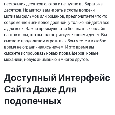
нескольких десятков слотов и не нужно выбирать из
десятков. Нравится вам играть в слоты вопреки
мотивам фильмов или романов, предпочитаете что-то
современней или вовсе древней, у только найдется все
а для всех. Важно преимущество бесплатных онлайн
слотов в том, что вы только рискуете своими денег. Вы
сможете продолжаем играть в любом месте и и любое
время не ограничиваясь ничем. И это время вы
сможете испробовать новых провайдеров, новые
механики, новую анимацию и многое другое.
Доступный Интерфейс
Сайта Даже Для
подопечных