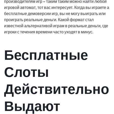
производителям игр – таким таким можно найти любой
игровой автомат, тот вас интересует. Когда вы играете а
бесплатные демоверсии игр, вы не могу выиграть или
проиграть реальные деньги. Какой формат стал
известной альтернативой играм в реальные деньги, где
игроки с течения времени часто уходят в минус.
Бесплатные
Слоты
Действительно
Выдают