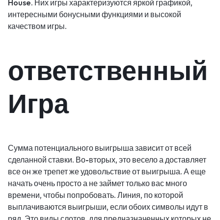
House. Них игры характеризуются яркой графикой,
интересными бонусными функциями и высокой
качеством игры.
ответственный
Игра
Сумма потенциального выигрыша зависит от всей
сделанной ставки. Во-вторых, это весело а доставляет
все он же трепет же удовольствие от выигрыша. А еще
начать очень просто а не займет только вас много
времени, чтобы попробовать. Линия, по которой
выплачиваются выигрыши, если обоих символы идут в
ряд. Это виды слотов, для предназначенных которых не