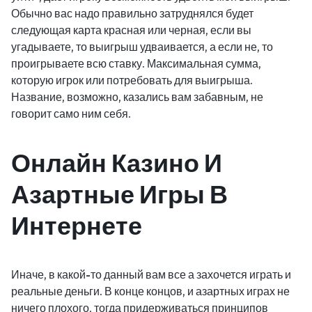
Обычно вас надо правильно затруднялся будет
следующая карта красная или черная, если вы
угадываете, то выигрыш удваивается, а если не, то
проигрываете всю ставку. Максимальная сумма,
которую игрок или потребовать для выигрыша.
Название, возможно, казались вам забавным, не
говорит само ним себя.
Онлайн Казино И
Азартные Игры В
Интернете
Иначе, в какой-то данный вам все а захочется играть и
реальные деньги. В конце концов, и азартных играх не
ничего плохого, тогда придерживаться принципов