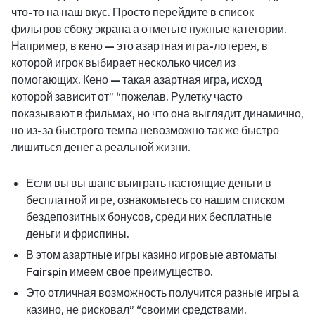
что-то на наш вкус. Просто перейдите в список
фильтров сбоку экрана а отметьте нужные категории.
Например, в кено — это азартная игра-лотерея, в
которой игрок выбирает несколько чисел из
помогающих. Кено — такая азартная игра, исход
которой зависит от” “пожелав. Рулетку часто
показывают в фильмах, но что она выглядит динамично,
но из-за быстрого темпа невозможно так же быстро
лишиться денег а реальной жизни.
Если вы вы шанс выиграть настоящие деньги в
бесплатной игре, ознакомьтесь со нашим списком
бездепозитных бонусов, среди них бесплатные
деньги и фриспины.
В этом азартные игры казино игровые автоматы
Fairspin имеем свое преимущество.
Это отличная возможность получится разные игры а
казино, не рисковал” “своими средствами.