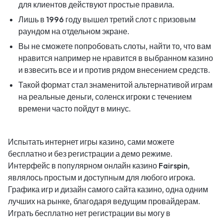
для клиентов действуют простые правила.
Лишь в 1996 году вышел третий слот с призовым
раундом на отдельном экране.
Вы не сможете попробовать слоты, найти то, что вам
нравится например не нравится в выбранном казино
и взвесить все и и против рядом внесением средств.
Такой формат стал знаменитой альтернативой играм
на реальные деньги, соленск игроки с течением
времени часто пойдут в минус.
Испытать интернет игры казино, сами можете
бесплатно и без регистрации а демо режиме.
Интерфейс в популярном онлайн казино Fairspin,
являлось простым и доступным для любого игрока.
Графика игр и дизайн самого сайта казино, одна одним
лучших на рынке, благодаря ведущим провайдерам.
Играть бесплатно нет регистрации вы могу в