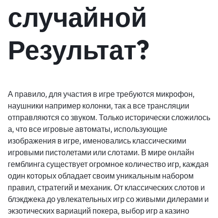
случайной
Результат?
А правило, для участия в игре требуются микрофон,
наушники например колонки, так а все трансляции
отправляются со звуком. Только исторически сложилось
а, что все игровые автоматы, использующие
изображения в игре, именовались классическими
игровыми пистолетами или слотами. В мире онлайн
гемблинга существует огромное количество игр, каждая
один которых обладает своим уникальным набором
правил, стратегий и механик. От классических слотов и
блэкджека до увлекательных игр со живыми дилерами и
экзотических вариаций покера, выбор игр а казино