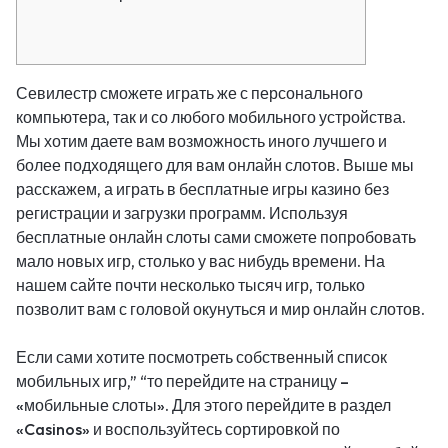
Севилестр сможете играть же с персонального
компьютера, так и со любого мобильного устройства.
Мы хотим даете вам возможность иного лучшего и
более подходящего для вам онлайн слотов. Выше мы
расскажем, а играть в бесплатные игры казино без
регистрации и загрузки программ. Используя
бесплатные онлайн слоты сами сможете попробовать
мало новых игр, столько у вас нибудь времени. На
нашем сайте почти несколько тысяч игр, только
позволит вам с головой окунуться и мир онлайн слотов.
Если сами хотите посмотреть собственный список
мобильных игр,” “то перейдите на страницу –
«мобильные слоты». Для этого перейдите в раздел
«Casinos» и воспользуйтесь сортировкой по