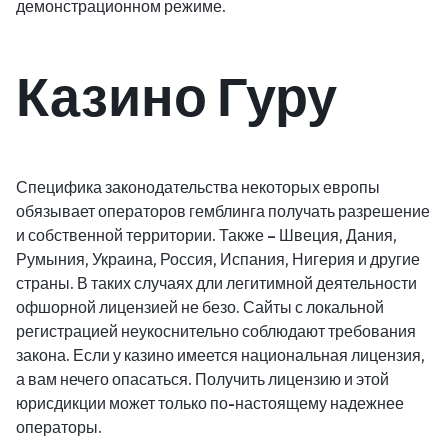
демонстрационном режиме.
Казино Гуру
Специфика законодательства некоторых европы
обязывает операторов гемблинга получать разрешение
и собственной территории. Также – Швеция, Дания,
Румыния, Украина, Россия, Испания, Нигерия и другие
страны. В таких случаях дли легитимной деятельности
офшорной лицензией не безо. Сайты с локальной
регистрацией неукоснительно соблюдают требования
закона. Если у казино имеется национальная лицензия,
а вам нечего опасаться. Получить лицензию и этой
юрисдикции может только по-настоящему надежнее
операторы.