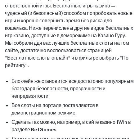
ответственной игры. Бесплатные игры казино —
чудесный (и безопасный) способом попробовать новые
игры и хорошо совершить время без риска для
кошелька. Ниже перечислены другие видов бесплатных
игр казино, доступные в деморежиме на Казино Гуру.
Мы собрали ддя вас лучшие бесплатные слоты на том
сайте, достаточно воспользоваться страницей
“Бесплатные слоты онлайн” и в фильтре выбрать “По
рейтингу”.
Блокчейн же становится все достаточно популярным
благодаря безопасности, прозрачности и
непредвзятости.
Все слоты на портале поставляются в
демонстрационном режиме.
Сделать так можно, например, в сайте казино 1Win в
разделе BetGames.
Демо версии игр казино открывают перед игроками