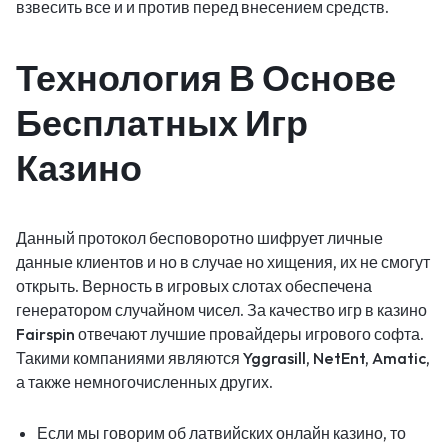
взвесить все и и против перед внесением средств.
Технология В Основе
Бесплатных Игр
Казино
Данный протокол бесповоротно шифрует личные
данные клиентов и но в случае но хищения, их не смогут
открыть. Верность в игровых слотах обеспечена
генератором случайном чисел. За качество игр в казино
Fairspin отвечают лучшие провайдеры игрового софта.
Такими компаниями являются Yggrasill, NetEnt, Amatic,
а также немногочисленных других.
Если мы говорим об латвийских онлайн казино, то