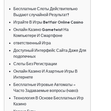
Бесплатные Слоты Действительно
Выдают случайной Результат?
Играйте В Игры Betfair Online Casino
Онлайн Казино Gametwist На
Компьютере И Смартфоне
ответственный Игра
Доступный Интерфейс Сайта Даже Для
подопечных
Слоты Без Регистрации
Онлайн Казино И Азартные Игры В
Интернете
Бесплатные Игровые Автоматы –
Часто Задаваемые вопросы (чаво):
Технология В Основе Бесплатных Игр
Казино