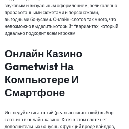
звуковым и визуальным оформлением, великолепно
проработанными сюжетами и персонажами,
выгодными бонусами. Онлайн-слотов так много, что
невозможно выделить который” “вариантах, который
идеально подходит всем игрокам.
Онлайн Казино
Gametwist На
Компьютере И
Смартфоне
Исследуйте гигантский (реально гигантский) выбор
слот-игр в онлайн-казино. Хотя в этом слоте нет
дополнительных бонусных функций вроде вайлдов,