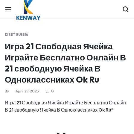
1XBET RUSSIA
Игра 21 Свободная Ячейка
Играйте Бесплатно Онлайн В
21 свободную Ячейка В
Одноклассниках Ok Ru
By
April 25, 2023
0
Игра 21 Свободная Ячейка Играйте Бесплатно Онлайн
В 21 свободную Ячейка В Одноклассниках Ok Ru”