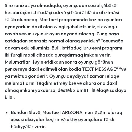
Sinxronizasiya olmadıqda, oyunçudan sosial şəbəkə
hesabı üçün istifadəçi adı və şifrəni əl ilə daxil etməsi
tələb olunacaq. Mostbet proqramında kazino oyunları
oynayarkən daxil olan zəngi qəbul etsəniz, siz zəngə
cavab verənə qədər oyun dayandırılacaq. Zəng başa
çatdıqdan sonra siz normal olaraq yenidən” “oxumağa
davam edə bilərsiniz. Bəli, istifadəçilərə eyni proqramı
iki fərqli mobil cihazda quraşdırmaq imkanı verir.
Məlumatları təyin etdikdən sonra oyunçu görünən
pəncərəyə daxil edilməli olan kodla TEXT MESSAGE” “və
ya məktub göndərir. Oyunçu qeydiyyat zamanı əlaqə
məlumatlarını təqdim etməyibsə və ahora ona daxil
olmaq imkanı yoxdursa, dəstək xidməti ilə əlaqə saxlaya
bilər.
Bundan əlavə, Mostbet ARIZONA müntəzəm olaraq
xüsusi aksiyalar keçirir və aktiv oyunçulara fərdi
hədiyyələr verir.