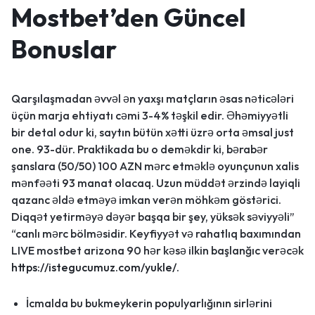
Mostbet’den Güncel
Bonuslar
Qarşılaşmadan əvvəl ən yaxşı matçların əsas nəticələri
üçün marja ehtiyatı cəmi 3-4% təşkil edir. Əhəmiyyətli
bir detal odur ki, saytın bütün xətti üzrə orta əmsal just
one. 93-dür. Praktikada bu o deməkdir ki, bərabər
şanslara (50/50) 100 AZN mərc etməklə oyunçunun xalis
mənfəəti 93 manat olacaq. Uzun müddət ərzində layiqli
qazanc əldə etməyə imkan verən möhkəm göstərici.
Diqqət yetirməyə dəyər başqa bir şey, yüksək səviyyəli”
“canlı mərc bölməsidir. Keyfiyyət və rahatlıq baxımından
LIVE mostbet arizona 90 hər kəsə ilkin başlanğıc verəcək
https://istegucumuz.com/yukle/
.
İcmalda bu bukmeykerin populyarlığının sirlərini