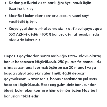
Kodun şərtlərini və etibarlılığını öyrənmək üçün
üzərinə klikləyin.
MostBet bukmeker kontoru əsasən rəsmi sayt
vasitəsilə işləyir.
Qeydiyyatdan dərhal sonra siz ilk dəfə pul qoyduqda
550 AZN-ə qədər +100% bonusu dərhal hesabınızda
əldə edə bilərsiniz.
Depozit qoyduqdan sonra məbləğin 125%-i əlavə olaraq
bonus hesabınıza köçürüləcək. 250 pulsuz fırlanma əldə
etməyə zəmanət vermək üçün ən azı 20 manat və ya
başqa valyutada ekvivalent məbləğdə depozit
qoymalısınız. Qazansanız, bonus hesabından pul əsas
hesaba köçürüləcək. Əsas xoş gəlmisiniz bonusundan
əlavə, bukmeker kontoru həm də müntəzəm Mostbet
bonusları təklif edir.