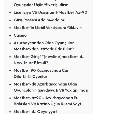
Oyunçular Üçün Əlverişlidirmi
Lisenziya Və Əsasnamə Mostbet Az-90
Giriş Prosesi Addım-addım:
Mostbet’in Mobil Versiyasını Yükləyin
Casino
Azərbaycandan Olan Oyunçular
Mostbet-dən Istifadə Edə Bilər?
Mostbet Giriş” “[newline]mostbet-də
Necə Mərc Etməli?
Mostbet 90 Kazinosunda Canlı
Dilerlərlə Oyunlar
Mostbet-də Azərbaycandan Olan
Oyunçuların Qeydiyyatı Və Yoxlanılması
Mostbet-az90 – Azərbaycanda Pul
Bahisleri Və Kazino Üçün Rəsmi Sayt
Mostbet-də Qeydiyyat