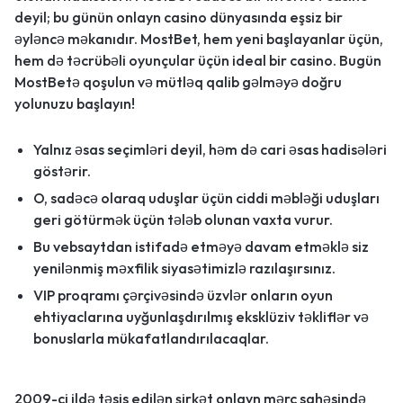
deyil; bu günün onlayn casino dünyasında eşsiz bir
əyləncə məkanıdır. MostBet, hem yeni başlayanlar üçün,
hem də təcrübəli oyunçular üçün ideal bir casino. Bugün
MostBetə qoşulun və mütləq qalib gəlməyə doğru
yolunuzu başlayın!
Yalnız əsas seçimləri deyil, həm də cari əsas hadisələri
göstərir.
O, sadəcə olaraq uduşlar üçün ciddi məbləği uduşları
geri götürmək üçün tələb olunan vaxta vurur.
Bu vebsaytdan istifadə etməyə davam etməklə siz
yenilənmiş məxfilik siyasətimizlə razılaşırsınız.
VIP proqramı çərçivəsində üzvlər onların oyun
ehtiyaclarına uyğunlaşdırılmış eksklüziv təkliflər və
bonuslarla mükafatlandırılacaqlar.
2009-ci ildə təsis edilən şirkət onlayn mərc sahəsində