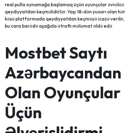
real pulla oynamağa başlamaq üçün oyunçular əvvəlcə
qeydiyyatdan keçməlidirlər. Yaşı 18-dən yuxarı olan hər
kəsə platformada qeydiyyatdan keçməyə icazə verilir,
bu cara barədə aşağıda ətraflı məlumat əldə edə
Mostbet Saytı
Azərbaycandan
Olan Oyunçular
Üçün
Əlverişlidirmi