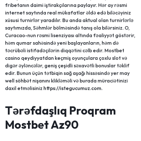
fribetanın daimi iştirakçılarına paylayır. Hər ay rəsmi
internet saytında real mükafatlar əldə edə biləcəyiniz
xüsusi turnirlər yaradılır. Bu anda aktual olan turnirlərlə
saytımızda, Səhmlər bölməsində tanış ola bilərsiniz. O,
Curacao-nun rəsmi lisenziyası altında fəaliyyət göstərir,
həm qumar sahəsində yeni başlayanların, həm də
təcrübəli istifadəçilərin diqqətini cəlb edir. Mostbet
casino qeydiyyatdan keçmiş oyunçulara çoxlu slot və
digər əyləncələr, geniş çeşidli səxavətli bonuslar təklif
edir. Bunun üçün tətbiqin sağ aşağı hissəsində yer may
well söhbət nişanını klikləməli və burada müraciətinizi
daxil etməlisiniz
https://istegucumuz.com
.
Tərəfdaşlıq Proqram
Mostbet Az90