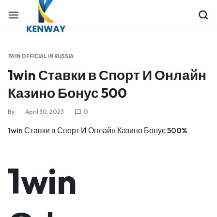
1WIN OFFICIAL IN RUSSIA
1win Ставки в Спорт И Онлайн
Казино Бонус 500
By
April 30, 2023
0
1win Ставки в Спорт И Онлайн Казино Бонус 500%
1win