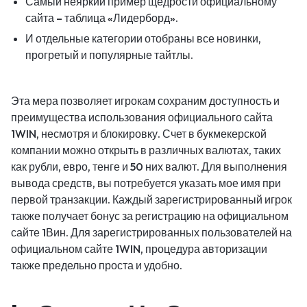
Самый неяркий пример щедрости официальному
сайта – таблица «Лидерборд».
И отдельные категории отобраны все новинки,
прогретый и популярные тайтлы.
Эта мера позволяет игрокам сохраним доступность и
преимущества использования официального сайта
1WIN, несмотря и блокировку. Счет в букмекерской
компании можно открыть в различных валютах, таких
как рубли, евро, тенге и 50 них валют. Для выполнения
вывода средств, вы потребуется указать мое имя при
первой транзакции. Каждый зарегистрированный игрок
также получает бонус за регистрацию на официальном
сайте 1Вин. Для зарегистрированных пользователей на
официальном сайте 1WIN, процедура авторизации
также предельно проста и удобно.