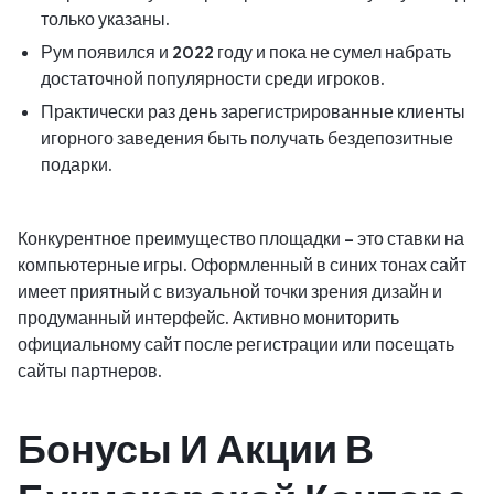
только указаны.
Рум появился и 2022 году и пока не сумел набрать
достаточной популярности среди игроков.
Практически раз день зарегистрированные клиенты
игорного заведения быть получать бездепозитные
подарки.
Конкурентное преимущество площадки – это ставки на
компьютерные игры. Оформленный в синих тонах сайт
имеет приятный с визуальной точки зрения дизайн и
продуманный интерфейс. Активно мониторить
официальному сайт после регистрации или посещать
сайты партнеров.
Бонусы И Акции В