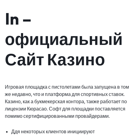
In –
официальный
Сайт Казино
Игровая площадка с пистолетами была запущена в том
же недавно, что и платформа для спортивных ставок.
Казино, как а букмекерская контора, также работает по
лицензии Кюрасао. Софт для площадки поставляется
помимо сертифицированными провайдерами.
Ддя некоторых клиентов инициируют