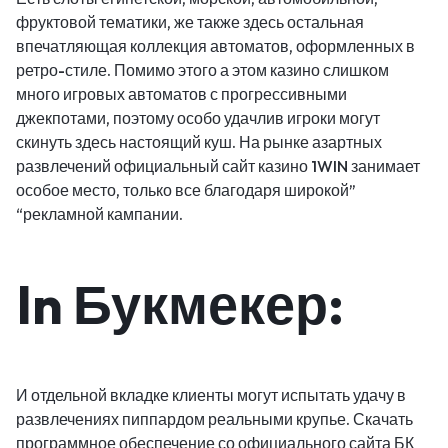
фруктовой тематики, же также здесь остальная
впечатляющая коллекция автоматов, оформленных в
ретро-стиле. Помимо этого а этом казино слишком
много игровых автоматов с прогрессивными
джекпотами, поэтому особо удачлив игроки могут
скинуть здесь настоящий куш. На рынке азартных
развлечений официальный сайт казино 1WIN занимает
особое место, только все благодаря широкой”
“рекламной кампании.
In Букмекер:
И отдельной вкладке клиенты могут испытать удачу в
развлечениях пиппардом реальными крупье. Скачать
программное обеспечение со официального сайта БК