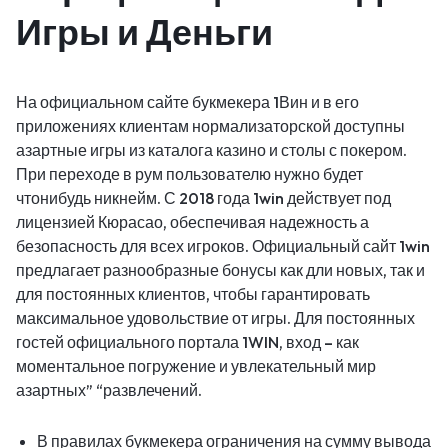
Игры и Деньги
На официальном сайте букмекера 1Вин и в его
приложениях клиентам нормализаторской доступны
азартные игры из каталога казино и столы с покером.
При переходе в рум пользователю нужно будет
чтонибудь никнейм. С 2018 года 1win действует под
лицензией Кюрасао, обеспечивая надежность а
безопасность для всех игроков. Официальный сайт 1win
предлагает разнообразные бонусы как дли новых, так и
для постоянных клиентов, чтобы гарантировать
максимальное удовольствие от игры. Для постоянных
гостей официального портала 1WIN, вход – как
моментальное погружение и увлекательный мир
азартных” “развлечений.
В правилах букмекера ограничения на сумму вывода