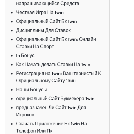
напрашивающийся Средств
Честная Игра На 1win
Официальный Сайт Бк 1win
Дисциплины Для Ставок
Официальный Сайт Бк 1win: Онлайн
Ставки На Спорт
In Бонус
Как Начать делать Ставки На 1win
Регистрация на 1win: Ваш тернистый К
Официальному Сайту 1вин
Наши Бонусы
официальный Сайт Букмекера 1win
предназначен Ли Сайт 1win Для
Игроков
Скачать Приложение Бк 1win На
Телефон Или Пк