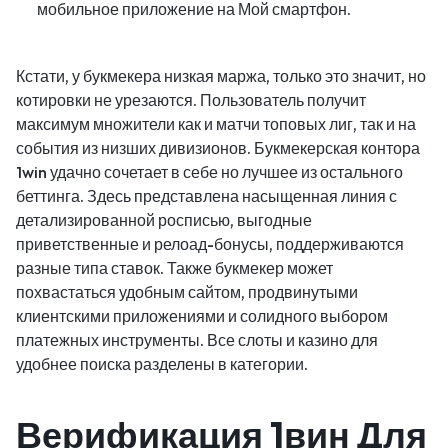
мобильное приложение на Мой смартфон.
Кстати, у букмекера низкая маржа, только это значит, но
котировки не урезаются. Пользователь получит
максимум множители как и матчи топовых лиг, так и на
события из низших дивизионов. Букмекерская контора
1win удачно сочетает в себе но лучшее из остального
беттинга. Здесь представлена насыщенная линия с
детализированной росписью, выгодные
приветственные и релоад-бонусы, поддерживаются
разные типа ставок. Также букмекер может
похвастаться удобным сайтом, продвинутыми
клиентскими приложениями и солидного выбором
платежных инструменты. Все слоты и казино для
удобнее поиска разделены в категории.
Верификация 1вин Для