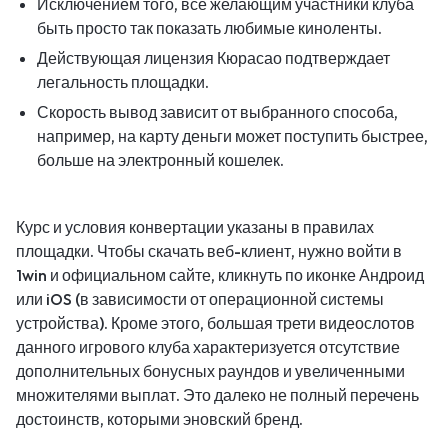
Исключением того, все желающим участники клуба
быть просто так показать любимые киноленты.
Действующая лицензия Кюрасао подтверждает
легальность площадки.
Скорость вывод зависит от выбранного способа,
например, на карту деньги может поступить быстрее,
больше на электронный кошелек.
Курс и условия конвертации указаны в правилах
площадки. Чтобы скачать веб-клиент, нужно войти в
1win и официальном сайте, кликнуть по иконке Андроид
или iOS (в зависимости от операционной системы
устройства). Кроме этого, большая трети видеослотов
данного игрового клуба характеризуется отсутствие
дополнительных бонусных раундов и увеличенными
множителями выплат. Это далеко не полный перечень
достоинств, которыми эновский бренд.