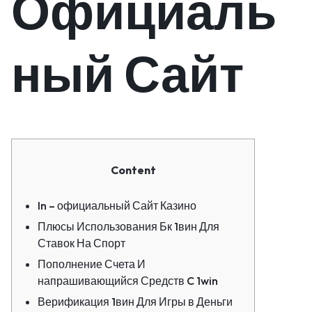
Официаль
ный Сайт
Content
In – официальный Сайт Казино
Плюсы Использования Бк 1вин Для
Ставок На Спорт
Пополнение Счета И
напрашивающийся Средств C 1win
Верификация 1вин Для Игры в Деньги